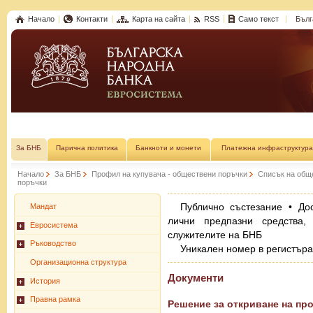
Начало
Контакти
Карта на сайта
RSS
Само текст
Бълг
За БНБ
Парична политика
Банкноти и монети
Платежна инфраструктура
Начало
За БНБ
Профил на купувача - обществени поръчки
Списък на общ
поръчки
Публично състезание • До
Мандат
лични предпазни средства,
Евросистема
служителите на БНБ
Ръководство
Уникален номер в регистър
Организационна структура
Документи
История
Правна рамка
Решение за откриване на пр