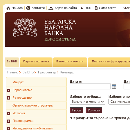
Начало
Контакти
Карта на сайта
RSS
Само текст
Бълг
За БНБ
Парична политика
Банкноти и монети
Платежна инфраструктура
Начало
За БНБ
Пресцентър
Календар
Дата от
Дат
Мандат
Евросистема
Изберете рубрика
Изберете п
Ръководство
Организационна структура
История
*Периодът за търсене не трябва да
Правна рамка
Изследвания и публикации