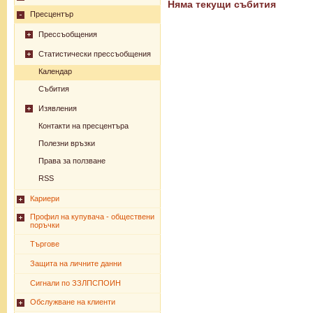
Няма текущи събития
Пресцентър
Прессъобщения
Статистически прессъобщения
Календар
Събития
Изявления
Контакти на пресцентъра
Полезни връзки
Права за ползване
RSS
Кариери
Профил на купувача - обществени
поръчки
Търгове
Защита на личните данни
Сигнали по ЗЗЛПСПОИН
Обслужване на клиенти