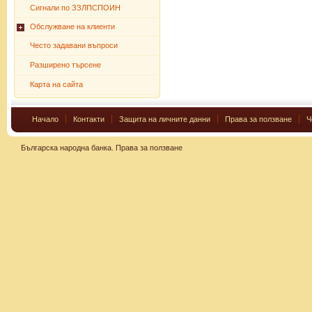
Сигнали по ЗЗЛПСПОИН
Обслужване на клиенти
Често задавани въпроси
Разширено търсене
Карта на сайта
Начало
Контакти
Защита на личните данни
Права за ползване
Ч
Българска народна банка.
Права за ползване