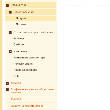
Пресцентър
Прессъобщения
По дата
По тема
Статистически прессъобщения
Календар
Събития
Изявления
Контакти на пресцентъра
Полезни връзки
Права за ползване
RSS
Кариери
Профил на купувача - обществени
поръчки
Търгове
Защита на личните данни