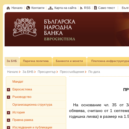
Начало
Контакти
Карта на сайта
RSS
Само текст
Бълг
За БНБ
Парична политика
Банкноти и монети
Платежна инфраструктура
Начало
За БНБ
Пресцентър
Прессъобщения
По дата
Мандат
П
Евросистема
Ръководство
На основание чл. 35 от З
Организационна структура
обявява, считано от 1 септемв
История
годишна лихва) в размер на 1.5
Правна рамка
Изследвания и публикации