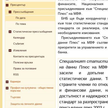
финансите, Националния
Пресцентър
присъединяване към “Специал
Прессъобщения
Плюс” на МВФ.
БНБ ще бъде координатор н
По дата
към този статистически станд
По тема
стандарта се реализира, сл
Статистически прессъобщения
необходимите изисквания.
Присъединяването към “Сп
Календар
данни Плюс” на МВФ съответ
Събития
приоритети за управлението и
Изявления
банка.
Контакти на пресцентъра
Специалният статистич
Полезни връзки
на данни Плюс
на МВФ 
Права за ползване
засили и допълни 
RSS
статистически данни. 
Кариери
страните членки по отно
Профил на купувача - обществени
и финансови данни, на
поръчки
достъпност и надеждност
Търгове
стандарт за разпростран
Защита на личните данни
присъедини през 2003 г.