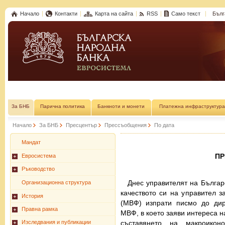
Начало
Контакти
Карта на сайта
RSS
Само текст
Бълг
За БНБ
Парична политика
Банкноти и монети
Платежна инфраструктура
Начало
За БНБ
Пресцентър
Прессъобщения
По дата
Мандат
П
Евросистема
Ръководство
Днес управителят на Българ
Организационна структура
качеството си на управител 
История
(МВФ) изпрати писмо до дир
Правна рамка
МВФ, в което заяви интереса н
съставянето на макроиконо
Изследвания и публикации