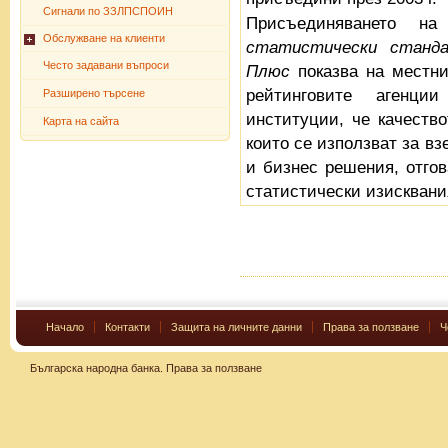
Сигнали по ЗЗЛПСПОИН
Присъединяването 
Обслужване на клиенти
статистически станда
Често задавани въпроси
Плюс
показва на местни
рейтинговите агенци
Разширено търсене
институции, че качество
Карта на сайта
които се използват за в
и бизнес решения, отго
статистически изисквани
Начало
Контакти
Защита на личните данни
Права за ползване
Ч
Българска народна банка.
Права за ползване