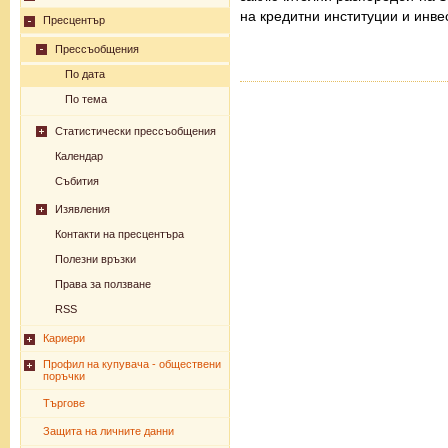
на кредитни институции и инв
Пресцентър
Прессъобщения
По дата
По тема
Статистически прессъобщения
Календар
Събития
Изявления
Контакти на пресцентъра
Полезни връзки
Права за ползване
RSS
Кариери
Профил на купувача - обществени
поръчки
Търгове
Защита на личните данни