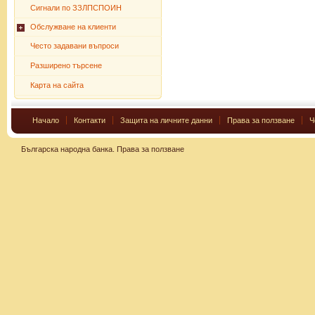
Сигнали по ЗЗЛПСПОИН
Обслужване на клиенти
Често задавани въпроси
Разширено търсене
Карта на сайта
Начало
Контакти
Защита на личните данни
Права за ползване
Ч
Българска народна банка.
Права за ползване