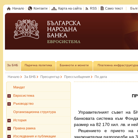
Начало
Контакти
Карта на сайта
RSS
Само текст
Бълг
За БНБ
Парична политика
Банкноти и монети
Платежна инфраструктура
Начало
За БНБ
Пресцентър
Прессъобщения
По дата
Мандат
П
Евросистема
Ръководство
Управителният съвет на Б
Организационна структура
банковата система към Фонда 
История
размер на 82 170 хил. лв. и н
Правна рамка
Решението е прието на 
заключителни разпоредби на З
Изследвания и публикации