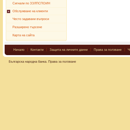
Сигнали по ЗЗЛПСПОИН
Обслужване на клиенти
Често задавани въпроси
Разширено търсене
Карта на сайта
Начало
Контакти
Защита на личните данни
Права за ползване
Ч
Българска народна банка.
Права за ползване