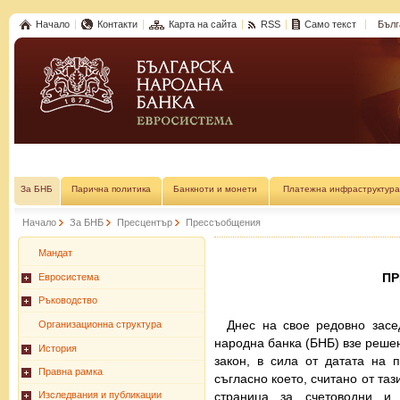
Начало
Контакти
Карта на сайта
RSS
Само текст
Бълг
За БНБ
Парична политика
Банкноти и монети
Платежна инфраструктура
Начало
За БНБ
Пресцентър
Прессъобщения
Мандат
П
Евросистема
Ръководство
Днес на свое редовно засе
Организационна структура
народна банка (БНБ) взе решени
История
закон, в сила от датата на 
Правна рамка
съгласно което, считано от та
страница за счетоводни и 
Изследвания и публикации