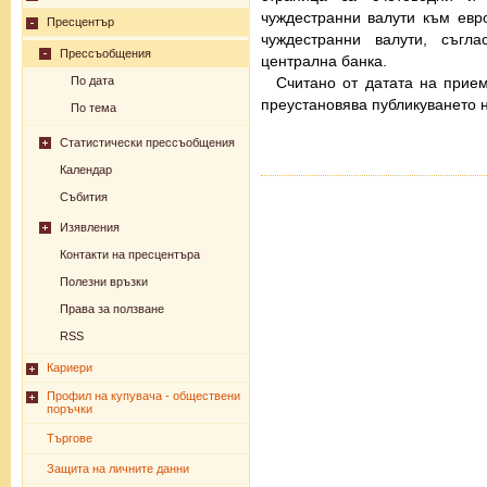
чуждестранни валути към евро
Пресцентър
чуждестранни валути, съгла
Прессъобщения
централна банка.
Считано от датата на прие
По дата
преустановява публикуването н
По тема
Статистически прессъобщения
Календар
Събития
Изявления
Контакти на пресцентъра
Полезни връзки
Права за ползване
RSS
Кариери
Профил на купувача - обществени
поръчки
Търгове
Защита на личните данни