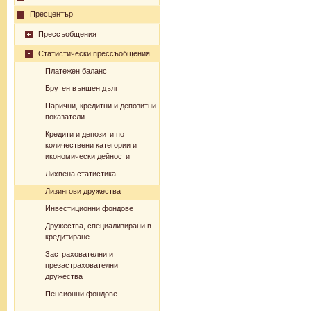
Пресцентър
Прессъобщения
Статистически прессъобщения
Платежен баланс
Брутен външен дълг
Парични, кредитни и депозитни
показатели
Кредити и депозити по
количествени категории и
икономически дейности
Лихвена статистика
Лизингови дружества
Инвестиционни фондове
Дружества, специализирани в
кредитиране
Застрахователни и
презастрахователни
дружества
Пенсионни фондове