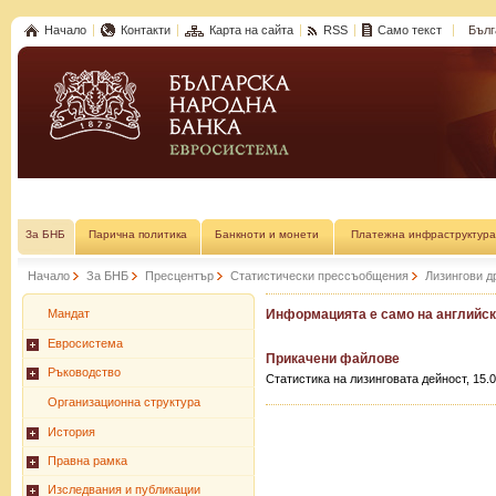
Начало
Контакти
Карта на сайта
RSS
Само текст
Бълг
За БНБ
Парична политика
Банкноти и монети
Платежна инфраструктура
Начало
За БНБ
Пресцентър
Статистически прессъобщения
Лизингови д
Мандат
Информацията е само на английски
Евросистема
Прикачени файлове
Ръководство
Статистика на лизинговата дейност, 15.08
Организационна структура
История
Правна рамка
Изследвания и публикации