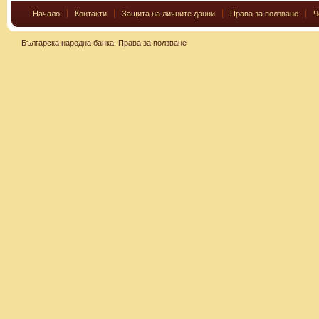
Начало
Контакти
Защита на личните данни
Права за ползване
Ч
Българска народна банка.
Права за ползване