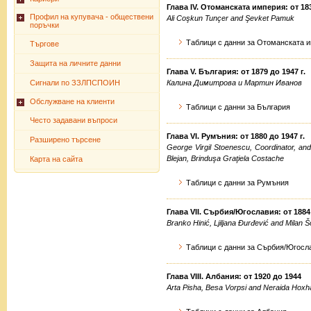
Глава IV. Отоманската империя: от 183
Профил на купувача - обществени
Ali Coşkun Tunçer and Şevket Pamuk
поръчки
Таблици с данни за Отоманската 
Търгове
Защита на личните данни
Глава V. България: от 1879 до 1947 г.
Сигнали по ЗЗЛПСПОИН
Калина Димитрова и Мартин Иванов
Обслужване на клиенти
Таблици с данни за България
Често задавани въпроси
Глава VI. Румъния: от 1880 до 1947 г.
Разширено търсене
George Virgil Stoenescu, Coordinator, and
Blejan, Brinduşa Graţiela Costache
Карта на сайта
Таблици с данни за Румъния
Глава VII. Сърбия/Югославия: от 1884 
Branko Hinić, Ljiljana Đurđević and Milan Šo
Таблици с данни за Сърбия/Югосл
Глава VIІІ. Албания: от 1920 до 1944
Arta Pisha, Besa Vorpsi and Neraida Hoxh