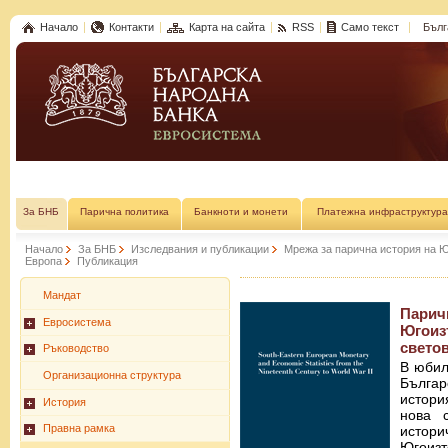
Начало
Контакти
Карта на сайта
RSS
Само текст
Бълг
За БНБ
Парична политика
Банкноти и монети
Платежна инфраструктура
Начало
За БНБ
Изследвания и публикации
Мрежа за парична история на 
Европа
Публикация
Мандат
Пари
Евросистема
Югоиз
свето
Ръководство
В юбил
Организационна структура
Българ
истори
История
нова с
Правна рамка
истор
Югоиз