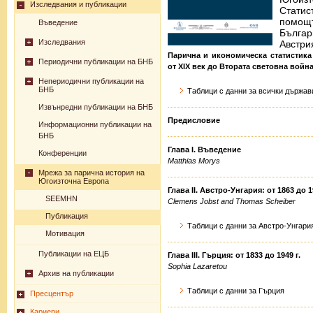
Изследвания и публикации
Статис
помощ
Въведение
Бълга
Изследвания
Австри
Парична и икономическа статистика
Периодични публикации на БНБ
от XIX век до Втората световна войн
Непериодични публикации на
БНБ
Таблици с данни за всички държав
Извънредни публикации на БНБ
Предисловие
Информационни публикации на
БНБ
Глава I. Въведение
Конференции
Matthias Morys
Мрежа за парична история на
Югоизточна Европа
Глава II. Австро-Унгария: от 1863 до 19
SEEMHN
Clemens Jobst and Thomas Scheiber
Публикация
Таблици с данни за Австро-Унгари
Мотивация
Публикации на ЕЦБ
Глава III. Гърция: от 1833 до 1949 г.
Sophia Lazaretou
Архив на публикации
Таблици с данни за Гърция
Пресцентър
Кариери