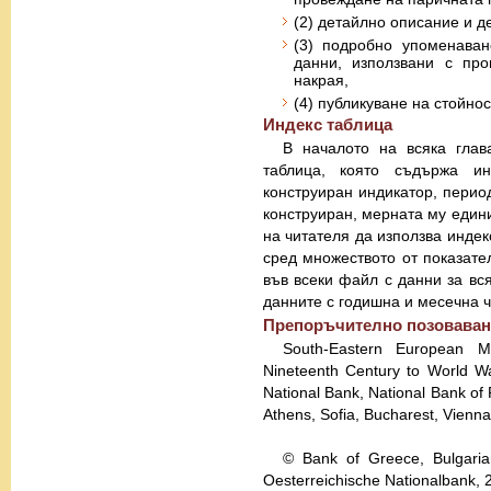
(2) детайлно описание и д
(3) подробно упоменаван
данни, използвани с про
накрая,
(4) публикуване на стойнос
Индекс таблица
В началото на всяка глав
таблица, която съдържа и
конструиран индикатор, период
конструиран, мерната му едини
на читателя да използва индек
сред множеството от показате
във всеки файл с данни за вс
данните с годишна и месечна ч
Препоръчително позоваване
South-Eastern European M
Nineteenth Century to World Wa
National Bank, National Bank of
Athens, Sofia, Bucharest, Vienna
© Bank of Greece, Bulgaria
Oesterreichische Nationalbank, 