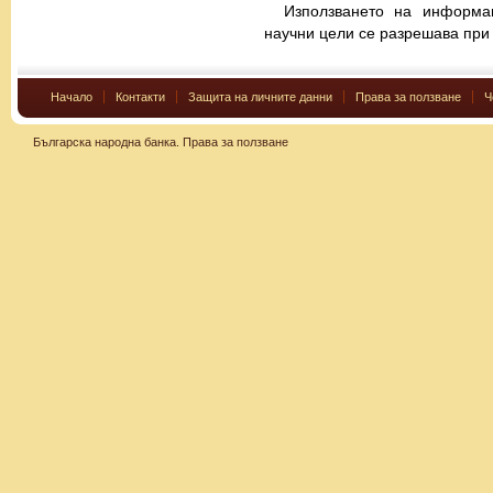
Използването на информац
научни цели се разрешава при 
Начало
Контакти
Защита на личните данни
Права за ползване
Ч
Българска народна банка.
Права за ползване