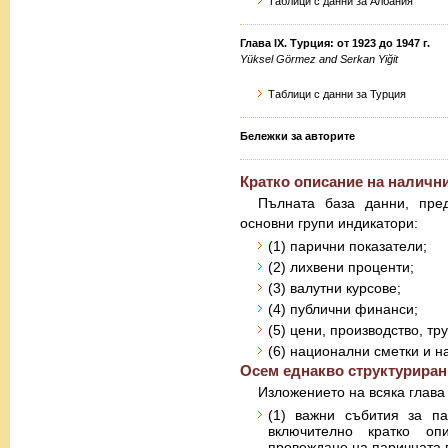
Таблици с данни за Албания
Глава IX. Турция: от 1923 до 1947 г.
Yüksel Görmez and Serkan Yiğit
Таблици с данни за Турция
Бележки за авторите
Кратко описание на наличн
Пълната база данни, пред
основни групи индикатори:
(1) парични показатели;
(2) лихвени проценти;
(3) валутни курсове;
(4) публични финанси;
(5) цени, производство, тр
(6) национални сметки и н
Осем еднакво структуриран
Изложението на всяка глава 
(1) важни събития за па
включително кратко оп
провеждане на паричната 