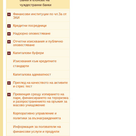
Банки и клонове на
чуждестранни банки
Финансови институции по чл.3а от
ЗКИ
Кредитни посредници
Надзорно оповестяване
Отчетни изисквания и публично
оповестяване
Капиталови буфери
Изисквания към кредитните
стандарти
Капиталова адекватност
Преглед на качеството на активите
и стрес тест
Превенция срещу изпирането на
пари, финансирането на тероризма
и разпространението на оръжия за
масово унищожение
Корпоративно управление и
политики за възнагражденията
Информация за ползватели на
финансови услуги и продукти