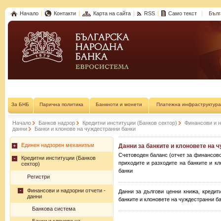
Начало
Контакти
Карта на сайта
RSS
Само текст
Бълг
За БНБ
Парична политика
Банкноти и монети
Платежна инфраструктура
Начало
Банков надзор
Кредитни институции (Банков сектор)
Финансови и н
данни
Банки и клонове на чуждестранни банки
Единен надзорен механизъм
Данни за банките и клоновете на 
Счетоводен баланс (отчет за финансово
Кредитни институции (Банков
приходите и разходите на банките и к
сектор)
банки
Регистри
Финансови и надзорни отчети -
Данни за дългови ценни книжа, кредит
данни
банките и клоновете на чуждестранни б
Банкова система