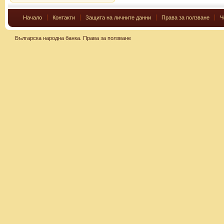
Начало
Контакти
Защита на личните данни
Права за ползване
Ч
Българска народна банка.
Права за ползване