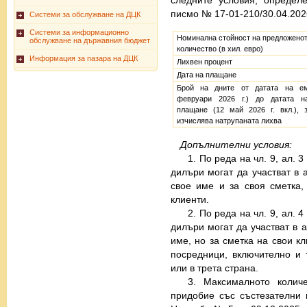
писмо № 17-01-210/30.04.2026
Системи за обслужване на ДЦК
Системи за информационно
Номинална стойност на предложено
обслужване на държавния бюджет
количество (в хил. евро)
Информация за пазара на ДЦК
Лихвен процент
Дата на плащане
Брой на дните от датата на ем
февруари 2026 г.) до датата на
плащане (12 май 2026 г. вкл.), 
изчислява натрупаната лихва
Допълнителни
условия:
1. По реда на чл. 9, ал. 
дилъри могат да участват в 
свое име и за своя сметка,
клиенти.
2. По реда на чл. 9, ал. 
дилъри могат да участват в 
име, но за сметка на свои к
посредници, включително и 
или в трета страна.
3. Максималното колич
придобие със състезателни п