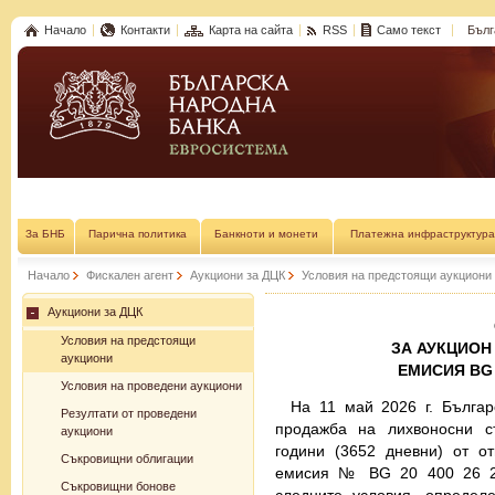
Начало
Контакти
Карта на сайта
RSS
Само текст
Бълг
За БНБ
Парична политика
Банкноти и монети
Платежна инфраструктура
Начало
Фискален агент
Аукциони за ДЦК
Условия на предстоящи аукциони
Аукциони за ДЦК
Условия на предстоящи
ЗА АУКЦИОН
аукциони
ЕМИСИЯ BG 20
Условия на проведени аукциони
На 11 май 2026 г. Бълга
Резултати от проведени
продажба на лихвоносни с
аукциони
години (3652 дневни) от о
Съкровищни облигации
емисия № BG 20 400 26 218
Съкровищни бонове
следните условия, определ