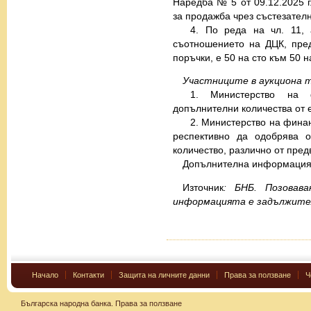
Наредба № 5 от 09.12.2025 г
за продажба чрез състезателн
4. По реда на чл. 11,
съотношението на ДЦК, пред
поръчки, е 50 на сто към 50 
Участниците
в аукциона 
1. Министерство на 
допълнителни количества от е
2. Министерство на финан
респективно да одобрява о
количество, различно от пре
Допълнителна информация 
Източник
: БНБ. Позовав
информацията е задължите
Начало
Контакти
Защита на личните данни
Права за ползване
Ч
Българска народна банка.
Права за ползване