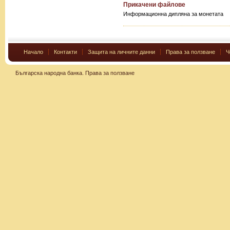
Прикачени файлове
Информационна дипляна за монетата
Начало
Контакти
Защита на личните данни
Права за ползване
Ч
Българска народна банка.
Права за ползване