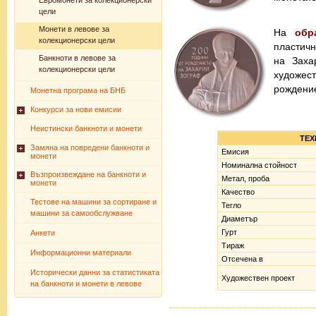
Евромонети за колекционерски
цели
Монети в левове за
На
обр
колекционерски цели
пластич
Банкноти в левове за
на Заха
колекционерски цели
художес
рождение
Монетна програма на БНБ
Конкурси за нови емисии
Неистински банкноти и монети
ТЕХ
Замяна на повредени банкноти и
Емисия
монети
Номинална стойност
Възпроизвеждане на банкноти и
Метал, проба
монети
Качество
Тестове на машини за сортиране и
Тегло
машини за самообслужване
Диаметър
Гурт
Анкети
Тираж
Информационни материали
Отсечена в
Исторически данни за статистиката
Художествен проект
на банкноти и монети в левове