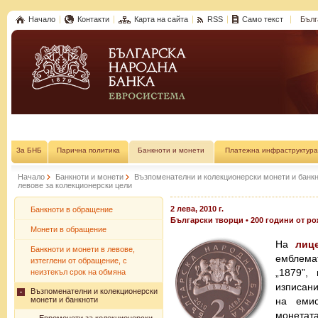
Начало
Контакти
Карта на сайта
RSS
Само текст
Бълг
За БНБ
Парична политика
Банкноти и монети
Платежна инфраструктура
Начало
Банкноти и монети
Възпоменателни и колекционерски монети и банк
левове за колекционерски цели
2 лева, 2010 г.
Банкноти в обращение
Български творци • 200 години от р
Монети в обращение
На
лиц
Банкноти и монети в левове,
емблемат
изтеглени от обращение, с
„1879”,
неизтекъл срок на обмяна
изписан
Възпоменателни и колекционерски
монети и банкноти
на емис
монетата