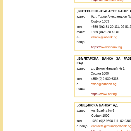
„ИНТЕРНЕШЪНЪЛ АСЕТ БАНК“ 
адрес:
бул. Тодор Александров №
София 1303
тел.:
+359 (0)2 81 20 111; 02 81 
факс:
+359 (0)2 920 42 01
е-
iabank@iabank.bg
поща:
https://
www.iabank.bg
„БЪЛГАРСКА БАНКА ЗА РАЗ
ЕАД
адрес:
ул. Дякон Игнатий № 1
София 1000
тел.:
+359 (0)2 930 6333
е-
office@bdbank.bg
поща:
https://
www.bbr.bg
„ОБЩИНСКА БАНКА“ АД
адрес:
ул. Врабча №
6
София 1000
тел.:
+359 (0)2 9300 111; 02 930
е-поща:
contacts@municipalbank.b