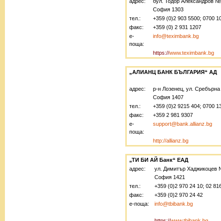
адрес:
бул. Тодор Александров №
София 1303
тел.:
+359 (0)2 903 5500; 0700 1
факс:
+359 (0) 2 931 1207
е-
info@teximbank.bg
поща:
https://
www.teximbank.bg
„АЛИАНЦ БАНК БЪЛГАРИЯ“ АД
адрес:
р-н Лозенец, ул. Сребърн
София 1407
тел.:
+359 (0)2 9215 404; 0700 1
факс:
+359 2 981 9307
е-
support@bank.allianz.bg
поща:
http://allianz.bg
„ТИ БИ АЙ Банк“ EАД
адрес:
ул. Димитър Хаджикоцев 
София 1421
тел.:
+359 (0)2 970 24 10; 02 81
факс:
+359 (0)2 970 24 42
е-поща:
info@tbibank.bg
https://
www.tbibank.bg