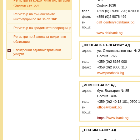
№ 5
Регистри за кредитните институции
(Банков сектор)
София 1036
тел.:
+359 (0)2 9391 220; 0700 1
Регистър на финансовите
факс:
+359 (0)2 9076 499
институции по чл.3а от ЗКИ
е-
call_center@dskbank.bg
поща:
Регистър на кредитните посредници
www.dskbank.bg
Регистри по Закона за покритите
облигации
„ЮРОБАНК БЪЛГАРИЯ“ АД
Електронни административни
адрес:
ул. Околовръстен път № 
услуги
София 1766
тел.:
+359 (0)2 8166 000
факс:
+359 (0)2 9888 110
www.postbank.bg
„ИНВЕСТБАНК“ АД
адрес:
бул. България № 85
София 1404
тел.:
+359 (0)2 40 13 101; 0700 
е-
office@ibank.bg
поща:
https://
www.ibank.bg
„ТЕКСИМ БАНК“ АД