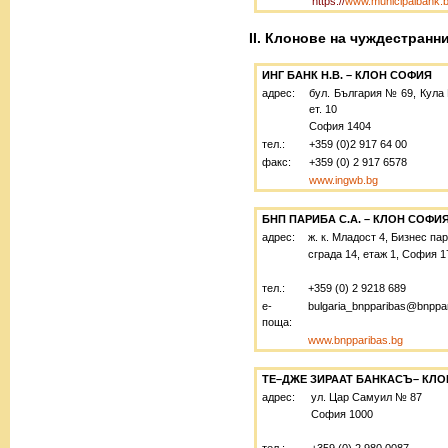
https://
www.municipalbank.
II. Клонове на чуждестранн
ИНГ БАНК Н.В. – КЛОН СОФИЯ
адрес:
бул. България № 69, Кула 
ет. 10
София 1404
тел.:
+359 (0)2 917 64 00
факс:
+359 (0) 2 917 6578
www.ingwb.bg
БНП ПАРИБА С.А. – КЛОН СОФИ
адрес:
ж. к. Младост 4, Бизнес па
сграда 14, етаж 1, София 
тел.:
+359 (0) 2 9218 689
е-
bulgaria_bnpparibas@bnppa
поща:
www.bnpparibas.bg
ТЕ–ДЖЕ ЗИРААТ БАНКАСЪ– КЛ
адрес:
ул. Цар Самуил № 87
София 1000