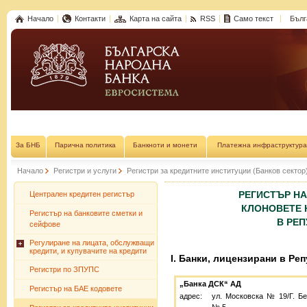
Начало
Контакти
Карта на сайта
RSS
Само текст
Бълг
За БНБ
Парична политика
Банкноти и монети
Платежна инфраструктура
Начало
Регистри и услуги
Регистри за кредитните институции (Банков сектор
РЕГИСТЪР НА
Централен кредитен регистър
КЛОНОВЕТЕ 
Регистър на банковите сметки и
В РЕ
сейфове
Регулиране на лицата, обслужващи
кредити, и купувачите на кредити
I. Банки, лицензирани в Ре
Регистри по ЗПУПС
„Банка ДСК“ АД
Регистър на БАЕ кодовете
адрес:
ул. Московска № 19/Г. Бе