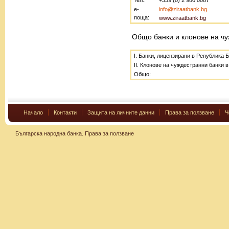
тел.:
+359 (0) 2 980 0087
е-
info@ziraatbank.bg
поща:
www
.
ziraa
t
bank.bg
Общо банки и клонове на чу
I. Банки, лицензирани в Република 
II. Клонове на чуждестранни банки 
Общо:
Начало
Контакти
Защита на личните данни
Права за ползване
Ч
Българска народна банка.
Права за ползване