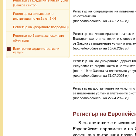
Регистри за кредитните институции
(Банков сектор)
Регистър на операторите на платежни 
Регистър на финансовите
на сетълмента
институции по чл.3а от ЗКИ
(последно обновен на 14.01.2026 г.)
Регистър на кредитните посредници
Регистър на лицензираните платежни
Регистри по Закона за покритите
България, както и на техните клонове и
облигации
от Закона за платежните услуги и плате
(последно обновен на 15.06.2026 г.)
Електронни административни
услуги
Регистър на лицензираните дружеств
Република България, както и на техните
(по чл. 19 от Закона за платежните услу
(последно обновен на 31.07.2026 г.)
Регистър на доставчиците на услуги по ч
за платежните услуги и платежните сис
(последно обновен на 22.04.2026 г.)
Регистър на Европейск
В съответствие с изисквания
Европейския парламент и на С
услуги във вътрешния пазар 