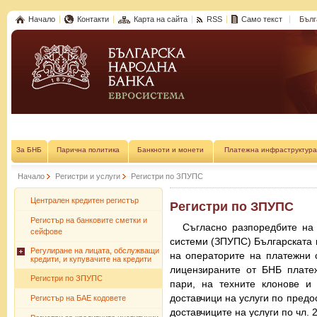
Начало
Контакти
Карта на сайта
RSS
Само текст
Бълг
За БНБ
Парична политика
Банкноти и монети
Платежна инфраструктура
Начало
Регистри и услуги
Регистри по ЗПУПС
Централен кредитен регистър
Регистри по ЗПУПС
Регистър на банковите сметки и
Съгласно разпоредбите на 
сейфове
системи (ЗПУПС) Българската 
Регулиране на лицата, обслужващи
на операторите на платежни 
кредити, и купувачите на кредити
лицензираните от БНБ плате
Регистри по ЗПУПС
пари, на техните клонове и
доставчици на услуги по предо
Регистър на БАЕ кодовете
доставчиците на услуги по чл. 2