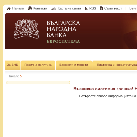
Начало
Контакти
Карта на сайта
RSS
Само текст
Бълг
За БНБ
Парична политика
Банкноти и монети
Платежна инфраструктура
Начало
Възникна системна грешка! 
Потърсете отново информацията на