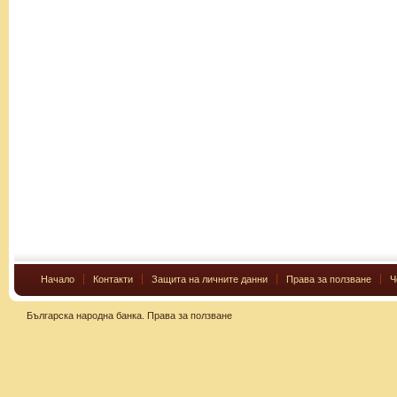
Начало
Контакти
Защита на личните данни
Права за ползване
Ч
Българска народна банка.
Права за ползване