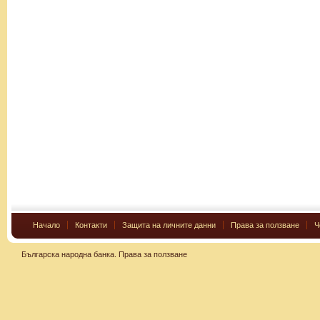
Начало
Контакти
Защита на личните данни
Права за ползване
Ч
Българска народна банка.
Права за ползване