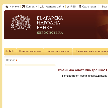
Начало
Контакти
Карта на сайта
RSS
Само текст
Бълг
За БНБ
Парична политика
Банкноти и монети
Платежна инфраструктура
Начало
Възникна системна грешка! 
Потърсете отново информацията на