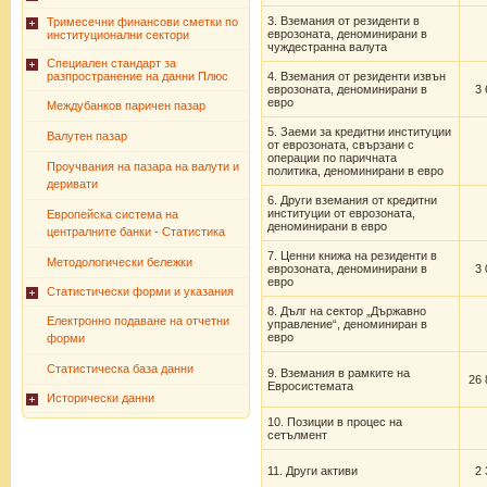
3. Вземания от резиденти в
Тримесечни финансови сметки по
еврозоната, деноминирани в
институционални сектори
чуждестранна валута
Специален стандарт за
разпространение на данни Плюс
4. Вземания от резиденти извън
еврозоната, деноминирани в
3 
евро
Междубанков паричен пазар
5. Заеми за кредитни институции
Валутен пазар
от еврозоната, свързани с
операции по паричната
Проучвания на пазара на валути и
политика, деноминирани в евро
деривати
6. Други вземания от кредитни
институции от еврозоната,
Европейска система на
деноминирани в евро
централните банки - Статистика
7. Ценни книжа на резиденти в
Методологически бележки
еврозоната, деноминирани в
3 
евро
Статистически форми и указания
8. Дълг на сектор „Държавно
Електронно подаване на отчетни
управление“, деноминиран в
евро
форми
Статистическа база данни
9. Вземания в рамките на
26 
Евросистемата
Исторически данни
10. Позиции в процес на
сетълмент
11. Други активи
2 