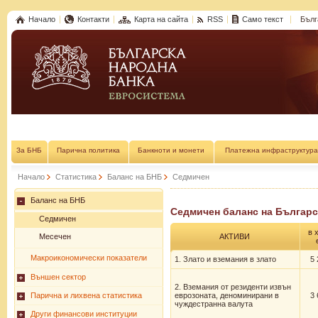
Начало
Контакти
Карта на сайта
RSS
Само текст
Бълг
За БНБ
Парична политика
Банкноти и монети
Платежна инфраструктура
Начало
Статистика
Баланс на БНБ
Седмичен
Баланс на БНБ
Седмичен баланс на Българск
Седмичен
в 
Месечен
АКТИВИ
Макроикономически показатели
1. Злато и вземания в злато
5 
Външен сектор
2. Вземания от резиденти извън
Парична и лихвена статистика
еврозоната, деноминирани в
3 
чуждестранна валута
Други финансови институции