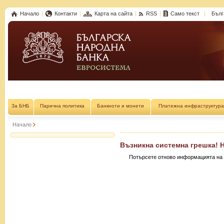
Начало
Контакти
Карта на сайта
RSS
Само текст
Бълг
За БНБ
Парична политика
Банкноти и монети
Платежна инфраструктура
Начало
Възникна системна грешка! 
Потърсете отново информацията на