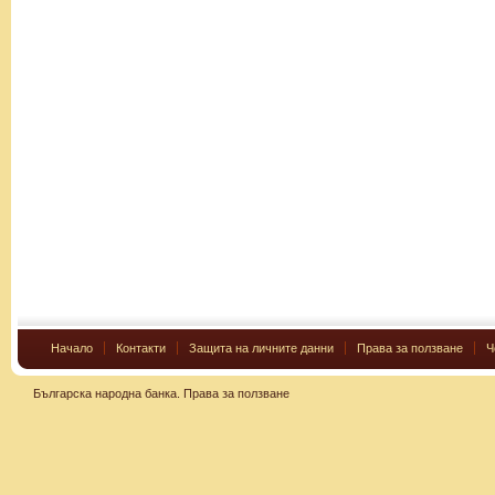
Начало
Контакти
Защита на личните данни
Права за ползване
Ч
Българска народна банка.
Права за ползване