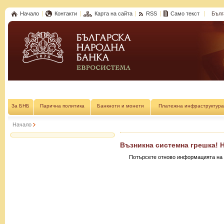
Начало
Контакти
Карта на сайта
RSS
Само текст
Бълг
За БНБ
Парична политика
Банкноти и монети
Платежна инфраструктура
Начало
Възникна системна грешка! 
Потърсете отново информацията на