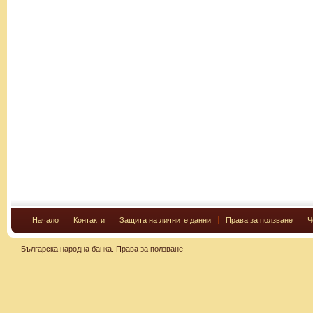
Начало
Контакти
Защита на личните данни
Права за ползване
Ч
Българска народна банка.
Права за ползване