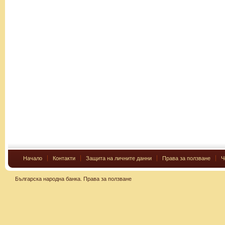
Начало
Контакти
Защита на личните данни
Права за ползване
Ч
Българска народна банка.
Права за ползване