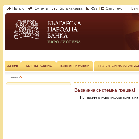
Начало
Контакти
Карта на сайта
RSS
Само текст
Бълг
За БНБ
Парична политика
Банкноти и монети
Платежна инфраструктура
Начало
Възникна системна грешка! 
Потърсете отново информацията на