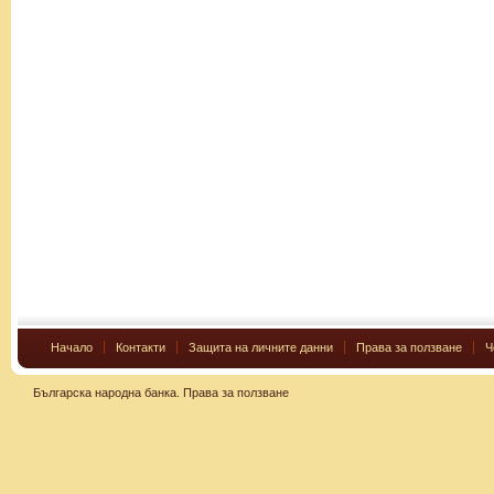
Начало
Контакти
Защита на личните данни
Права за ползване
Ч
Българска народна банка.
Права за ползване