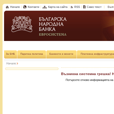
Начало
Контакти
Карта на сайта
RSS
Само текст
Бълг
За БНБ
Парична политика
Банкноти и монети
Платежна инфраструктура
Начало
Възникна системна грешка! 
Потърсете отново информацията на