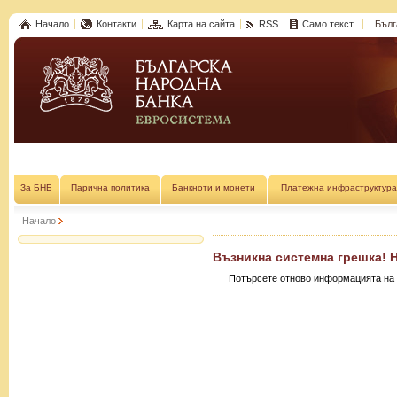
Начало
Контакти
Карта на сайта
RSS
Само текст
Бълг
За БНБ
Парична политика
Банкноти и монети
Платежна инфраструктура
Начало
Възникна системна грешка! 
Потърсете отново информацията на