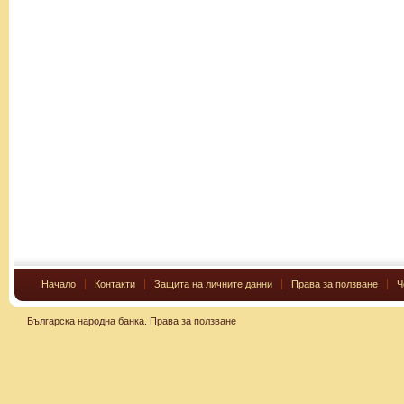
Начало
Контакти
Защита на личните данни
Права за ползване
Ч
Българска народна банка.
Права за ползване