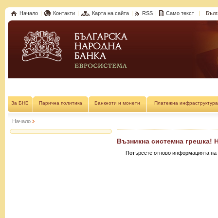
Начало
Контакти
Карта на сайта
RSS
Само текст
Бълг
За БНБ
Парична политика
Банкноти и монети
Платежна инфраструктура
Начало
Възникна системна грешка! 
Потърсете отново информацията на