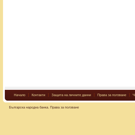
Начало
Контакти
Защита на личните данни
Права за ползване
Ч
Българска народна банка.
Права за ползване