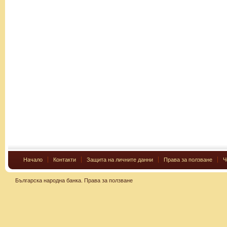
Начало
Контакти
Защита на личните данни
Права за ползване
Ч
Българска народна банка.
Права за ползване