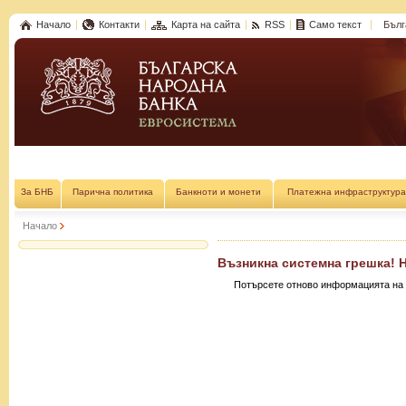
Начало
Контакти
Карта на сайта
RSS
Само текст
Бълг
За БНБ
Парична политика
Банкноти и монети
Платежна инфраструктура
Начало
Възникна системна грешка! 
Потърсете отново информацията на