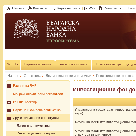
Начало
Контакти
Карта на сайта
RSS
Само текст
Бълг
За БНБ
Парична политика
Банкноти и монети
Платежна инфраструктура
Начало
Статистика
Други финансови институции
Инвестиционни фондове
Баланс на БНБ
Инвестиционни фондо
Макроикономически показатели
Външен сектор
Управлявани средства от инвестицион
Парична и лихвена статистика
евро)
Други финансови институции
Активи на местните инвестиционни фон
Лизингови дружества
Активи на местните инвестиционни фо
Инвестиционни фондове
структура (в хил. евро)