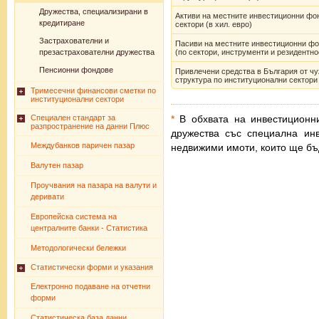
Дружества, специализирани в
Активи на местните инвестиционни фо
кредитиране
сектори (в хил. евро)
Застрахователни и
Пасиви на местните инвестиционни фо
(по сектори, инструменти и резидентнос
презастрахователни дружества
Пенсионни фондове
Привлечени средства в България от ч
структура по институционални сектори 
Тримесечни финансови сметки по
институционални сектори
*
В обхвата на инвестиционн
Специален стандарт за
разпространение на данни Плюс
дружества със специална ин
Междубанков паричен пазар
недвижими имоти, които ще бъ
Валутен пазар
Проучвания на пазара на валути и
деривати
Европейска система на
централните банки - Статистика
Методологически бележки
Статистически форми и указания
Електронно подаване на отчетни
форми
Статистическа база данни