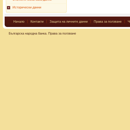
Исторически данни
Начало
Контакти
Защита на личните данни
Права за ползване
Ч
Българска народна банка.
Права за ползване