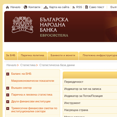
Начало
Контакти
Карта на сайта
RSS
Само текст
Бълг
За БНБ
Парична политика
Банкноти и монети
Платежна инфраструктура
Начало
Статистика
Статистическа база данни
Баланс на БНБ
Макроикономически показатели
Периодичност
Външен сектор
Индикатор за тип на записа
Парична и лихвена статистика
Индикатор за Поток/Позиция
Други финансови институции
Инструмент
Тримесечни финансови сметки по
Насрещна страна
институционални сектори