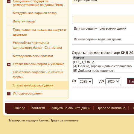
Мерна единица
Специален стандарт за
разпространение на данни Плюс
Междубанков паричен пазар
Валутен пазар
Всички серии – тримесечни данни
Проучвания на пазара на валути и
деривати
Всички серии – годишни данни
Европейска система на
централните банки - Статистика
Отрасъл на местното лице КИД 20
Методологически бележки
Статистически форми и указания
Електронно подаване на отчетни
форми
От
до
Статистическа база данни
Исторически данни
Начало
Контакти
Защита на личните данни
Права за ползване
Ч
Българска народна банка.
Права за ползване