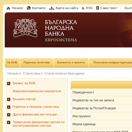
Начало
Контакти
Карта на сайта
RSS
Само текст
Бълг
За БНБ
Парична политика
Банкноти и монети
Платежна инфраструктура
Начало
Статистика
Статистическа база данни
Баланс на БНБ
Макроикономически показатели
Периодичност
Външен сектор
Индикатор за тип на записа
Парична и лихвена статистика
Индикатор за Поток/Позиция
Други финансови институции
Инструмент
Тримесечни финансови сметки по
Мерна единица
институционални сектори