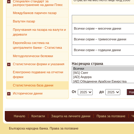
Отрасъл на местното лице КИД 2008
Специален стандарт за
разпространение на данни Плюс
Междубанков паричен пазар
Валутен пазар
Всички серии – месечни данни
Проучвания на пазара на валути и
деривати
Всички серии – тримесечни данни
Европейска система на
централните банки - Статистика
Всички серии – годишни данни
Методологически бележки
Насрещна страна
Статистически форми и указания
Електронно подаване на отчетни
форми
Статистическа база данни
От
до
Исторически данни
Начало
Контакти
Защита на личните данни
Права за ползване
Ч
Българска народна банка.
Права за ползване