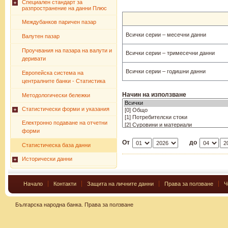
Специален стандарт за
разпространение на данни Плюс
Междубанков паричен пазар
Всички серии – месечни данни
Валутен пазар
Проучвания на пазара на валути и
Всички серии – тримесечни данни
деривати
Всички серии – годишни данни
Европейска система на
централните банки - Статистика
Начин на използване
Методологически бележки
Статистически форми и указания
Електронно подаване на отчетни
форми
От
до
Статистическа база данни
Исторически данни
Начало
Контакти
Защита на личните данни
Права за ползване
Ч
Българска народна банка.
Права за ползване