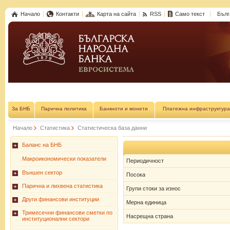
Начало
Контакти
Карта на сайта
RSS
Само текст
Бълг
За БНБ
Парична политика
Банкноти и монети
Платежна инфраструктура
Начало
Статистика
Статистическа база данни
Баланс на БНБ
Макроикономически показатели
Периодичност
Външен сектор
Посока
Парична и лихвена статистика
Групи стоки за износ
Други финансови институции
Мерна единица
Тримесечни финансови сметки по
Насрещна страна
институционални сектори