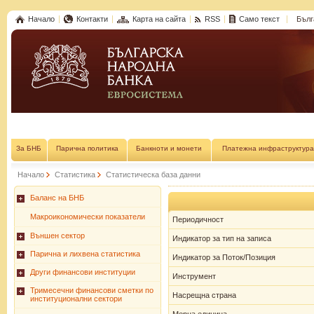
Начало
Контакти
Карта на сайта
RSS
Само текст
Бълг
За БНБ
Парична политика
Банкноти и монети
Платежна инфраструктура
Начало
Статистика
Статистическа база данни
Баланс на БНБ
Макроикономически показатели
Периодичност
Външен сектор
Индикатор за тип на записа
Парична и лихвена статистика
Индикатор за Поток/Позиция
Други финансови институции
Инструмент
Тримесечни финансови сметки по
Насрещна страна
институционални сектори