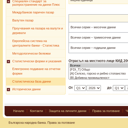
Мерна единица
Специален стандарт за
разпространение на данни Плюс
Междубанков паричен пазар
Валутен пазар
Всички серии – месечни данни
Проучвания на пазара на валути и
деривати
Всички серии – тримесечни данни
Европейска система на
централните банки - Статистика
Всички серии – годишни данни
Методологически бележки
Отрасъл на местното лице КИД 20
Статистически форми и указания
Електронно подаване на отчетни
форми
Статистическа база данни
От
до
Исторически данни
Начало
Контакти
Защита на личните данни
Права за ползване
Ч
Българска народна банка.
Права за ползване