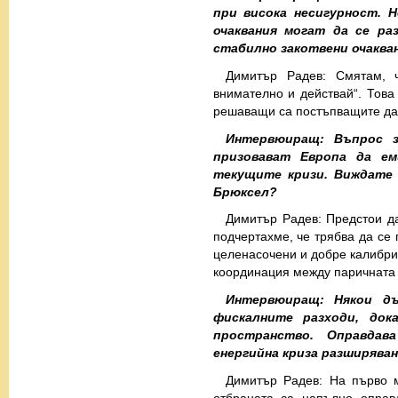
при висока несигурност. 
очаквания могат да се ра
стабилно закотвени очаква
Димитър Радев: Смятам, 
внимателно и действай“. Това 
решаващи са постъпващите да
Интервюиращ: Въпрос з
призовават Европа да е
текущите кризи. Виждате 
Брюксел?
Димитър Радев: Предстои д
подчертахме, че трябва да се 
целенасочени и добре калибри
координация между паричната 
Интервюиращ: Някои дъ
фискалните разходи, док
пространство. Оправдав
енергийна криза разширява
Димитър Радев: На първо м
отбраната са напълно оправ