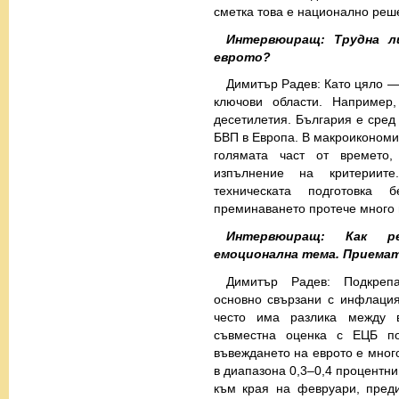
сметка това е национално реш
Интервюиращ: Трудна л
еврото?
Димитър Радев: Като цяло — 
ключови области. Например
десетилетия. България е сред
БВП в Европа. В макроикономи
голямата част от времето
изпълнение на критериите
техническата подготовка 
преминаването протече много 
Интервюиращ: Как р
емоционална тема. Приема
Димитър Радев: Подкрепа
основно свързани с инфлация
често има разлика между 
съвместна оценка с ЕЦБ по
въвеждането на еврото е мног
в диапазона 0,3–0,4 процентн
към края на февруари, пред