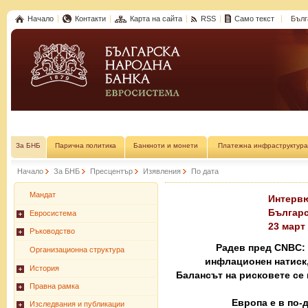
Начало
Контакти
Карта на сайта
RSS
Само текст
Бълг
За БНБ
Парична политика
Банкноти и монети
Платежна инфраструктура
Начало
За БНБ
Пресцентър
Изявления
По дата
Мандат
Интерв
Българс
Евросистема
23 март 
Ръководство
Радев пред CNBC:
Организационна структура
инфлационен натиск,
История
Балансът на рисковете се
Правна рамка
Европа е в по-
Изследвания и публикации