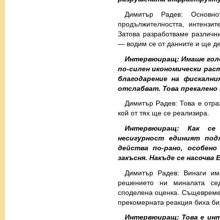
Димитър Радев: Основно
продължителността, интензи
Затова разработваме различни
— водим се от данните и ще де
Интервюиращ: Имаше голе
по-силен икономически рас
благодарение на фискални
отслабват. Това прекалено
Димитър Радев: Това е отра
кой от тях ще се реализира.
Интервюиращ: Как се
несигурност единият под
действа по-рано, особено
закъсня. Накъде се насочва 
Димитър Радев: Винаги им
решението ни миналата се
споделена оценка. Същевремен
прекомерната реакция биха би
Интервюиращ: Това е инт