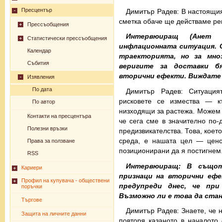
Пресцентър
Димитър Радев: В настоящия 
сметка обаче ще действаме реш
Прессъобщения
Интервюиращ (Анет В
Статистически прессъобщения
инфлационната ситуация. О
Календар
траекторията, но за мноз
Събития
веригите за доставки б
вторични ефекти. Виждате
Изявления
По дата
Димитър Радев: Ситуация
рисковете се измества — 
По автор
низходящи за растежа. Можем д
Контакти на пресцентъра
че сега сме в значително по
Полезни връзки
предизвикателства. Това, коет
среда, е нашата цел — цено
Права за ползване
позиционирани да я постигнем
RSS
Интервюиращ: В същот
Кариери
признаци на вторични ефе
Профил на купувача - обществени
предупреди днес, че пр
поръчки
Възможно ли е това да ста
Търгове
Димитър Радев: Знаете, че
Защита на личните данни
повторя казаното в началот