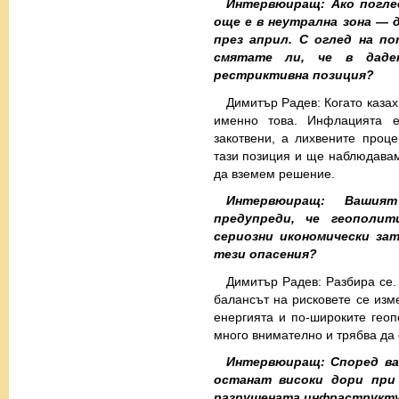
Интервюиращ: Ако погле
още е в неутрална зона — 
през април. С оглед на п
смятате ли, че в даде
рестриктивна позиция?
Димитър Радев: Когато казах
именно това. Инфлацията е
закотвени, а лихвените проц
тази позиция и ще наблюдавам
да вземем решение.
Интервюиращ: Вашия
предупреди, че геополи
сериозни икономически за
тези опасения?
Димитър Радев: Разбира се. 
балансът на рисковете се изм
енергията и по-широките гео
много внимателно и трябва да 
Интервюиращ: Според ва
останат високи дори при 
разрушената инфраструкт