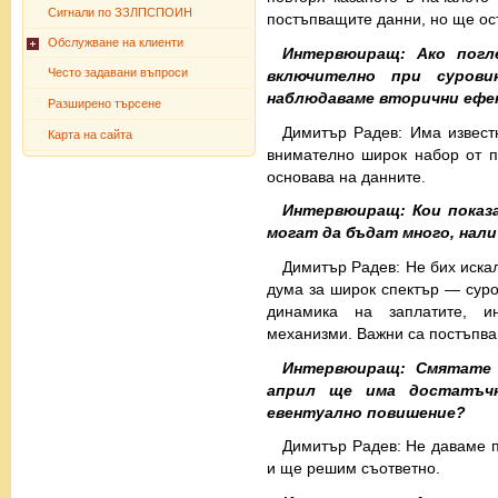
Сигнали по ЗЗЛПСПОИН
постъпващите данни, но ще о
Обслужване на клиенти
Интервюиращ: Ако погл
Често задавани въпроси
включително при сурови
наблюдаваме вторични ефе
Разширено търсене
Димитър Радев: Има извест
Карта на сайта
внимателно широк набор от по
основава на данните.
Интервюиращ: Кои показ
могат да бъдат много, нали
Димитър Радев: Не бих искал
дума за широк спектър — суров
динамика на заплатите, и
механизми. Важни са постъпва
Интервюиращ: Смятате 
април ще има достатъчн
евентуално повишение?
Димитър Радев: Не даваме 
и ще решим съответно.