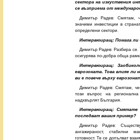
сектора на изкуствения ин
се възприема от междунар
Димитър Радев: Смятам, 
значими инвестиции в страна
определени сектори.
Интервюиращ: Помага ли
Димитър Радев: Разбира се. 
осигурява по-добра обща рамк
Интервюиращ: Заобикол
еврозоната. Това влияе ли
ви е повече върху еврозона
Димитър Радев: Смятам, че
този въпрос на регионалн
надхвърлят България.
Интервюиращ: Смятате 
последват вашия пример?
Димитър Радев: Съществ
ангажираност, стабилни ма
готовност. Те се допълват вза