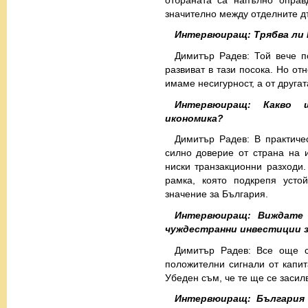
значително между отделните д
Интервюиращ: Трябва ли 
Димитър Радев: Той вече п
развиват в тази посока. Но от
имаме несигурност, а от друга
Интервюиращ: Какво 
икономика?
Димитър Радев: В практиче
силно доверие от страна на и
ниски транзакционни разходи.
рамка, която подкрепя усто
значение за България.
Интервюиращ: Виждате 
чуждестранни инвестиции з
Димитър Радев: Все още с
положителни сигнали от капит
Убеден съм, че те ще се засил
Интервюиращ: България 