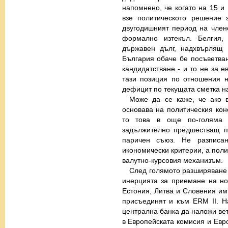
напомнено, че когато на 15 и
взе политическото решение 
двугодишният период на член
формално изтекъл. Белгия
държавен дълг, надхвърлящ 
България обаче бе посъветван
кандидатстване - и то не за е
тази позиция по отношения н
дефицит по текущата сметка н
Може да се каже, че ако в
основава на политическия кон
то това в още по-голяма 
задължително предшестващ п
паричен съюз. Не разписан
икономически критерии, а поли
валутно-курсовия механизъм.
След голямото разширяване н
инерцията за приемане на но
Естония, Литва и Словения им
присъединят и към ERM II. Н
централна банка да наложи ве
в Европейската комисия и Евро