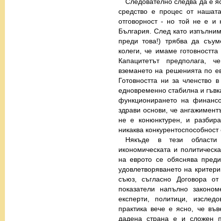
Следователно следва да е яс
средство е процес от нашат
отговорност - но той не е 
България. След като изпълним
преди това!) трябва да съу
колеги, че имаме готовността
Капацитетът предполага, 
вземането на решенията по е
Готовността ни за членство в
едновременно стабилна и гъвка
функционирането на финансо
здрави основи, че ангажимент
не е конюнктурен, и разбир
никаква конкурентоспособност 
Някъде в тези области
икономическата и политическа
на еврото се обяснява преди
удовлетворяването на критери
съюз, съгласно Договора от
показатели напълно законо
експерти, политици, изслед
практика вече е ясно, че въ
дадена страна е и сложен п