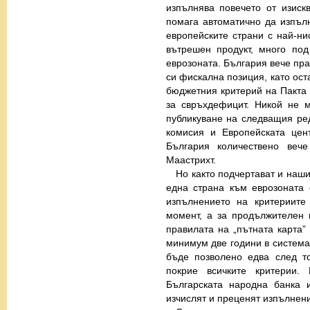
изпълнява повечето от изиск
помага автоматично да изпъл
европейските страни с най-н
вътрешен продукт, много по
еврозоната. България вече пр
си фискална позиция, като ост
бюджетния критерий на Пакта 
за свръхдефицит. Никой не 
публикуване на следващия ре
комисия и Европейската цен
България количествено веч
Маастрихт.
Но както подчертават и наши
една страна към еврозоната 
изпълнението на критериите
момент, а за продължителен 
правилата на „пътната карта”
минимум две години в системат
бъде позволено едва след т
покрие всичките критерии
Българската народна банка 
изчислят и преценят изпълнени