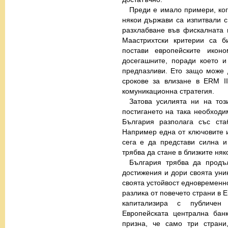
Преди е имало примери, ког
някои държави са изпитвали 
разхлабване във фискалната 
Маастрихтски критерии са б
постави европейските икон
досегашните, поради което 
предпазливи. Ето защо може 
срокове за влизане в ERM I
комуникационна стратегия.
Затова усилията ни на тоз
постигането на така необходи
България разполага със ста
Например една от ключовите 
сега е да представи силна и
трябва да стане в близките ня
България трябва да продъ
достижения и дори своята уни
своята устойвост едновременно
разлика от повечето страни в
капитализира с публичен 
Европейската централна бан
призна, че само три страни