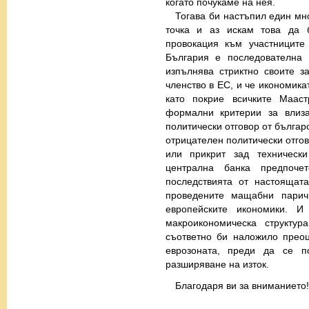
когато почукаме на нея.
Тогава би настъпил един мн
точка и аз искам това да 
провокация към участниците
България е последователна 
изпълнява стриктно своите з
членство в ЕС, и че икономика
като покрие всичките Мааст
формални критерии за влиз
политически отговор от българ
отрицателен политически отгов
или прикрит зад техническ
централна банка предпоче
последствията от настоящат
проведените мащабни пари
европейските икономики. 
макроикономическа структу
съответно би наложило прео
еврозоната, преди да се п
разширяване на изток.
Благодаря ви за вниманието