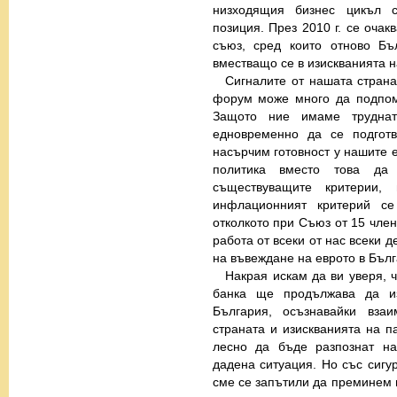
низходящия бизнес цикъл с
позиция. През 2010 г. се очак
съюз, сред които отново Бъ
вместващо се в изискванията н
Сигналите от нашата стран
форум може много да подпом
Защото ние имаме труднат
едновременно да се подготв
насърчим готовност у нашите е
политика вместо това да
съществуващите критерии,
инфлационният критерий с
отколкото при Съюз от 15 чле
работа от всеки от нас всеки 
на въвеждане на еврото в Бълг
Накрая искам да ви уверя, 
банка ще продължава да и
България, осъзнавайки вза
страната и изискванията на п
лесно да бъде разпознат на
дадена ситуация. Но със сигур
сме се запътили да преминем п