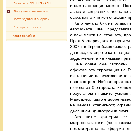
Сигнали по ЗЗЛПСПОИН
и към настоящия момент. Поз
аспекти, свързани с членство
Обслужване на клиенти
съюз, както и някои очаквани п
Често задавани въпроси
Като начало бих използвал 
Разширено търсене
еврозоната ще представл
ангажименти на страната, про
Карта на сайта
Пред България, както впрочем 
2007 г. в Европейския съюз ст
да въведем еврото като национ
задължение, а не някаква прив
Ние обаче сме свободни 
ефективната евроизация на Бъ
изпълнение на изискванията з
наш контрол. Неблагоприятна
шокове за българската иконом
преустановят нашите усилия 
Маастрихт. Както е добре извес
на ценова стабилност, огра
дълг, ниски дългосрочни лихви
Ако петте критерия се
макропоказатели (аз очакв
неколкократно на форума д