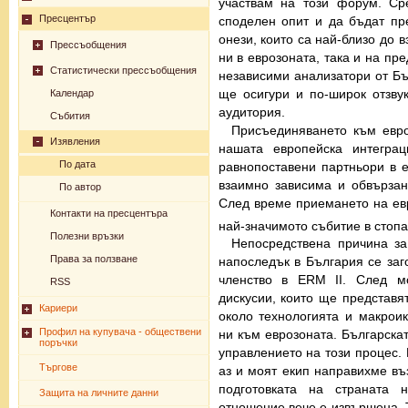
участвам на този форум. С
Пресцентър
споделен опит и да бъдат пре
онези, които са най-близо до 
Прессъобщения
ни в еврозоната, така и на пр
Статистически прессъобщения
независими анализатори от Бъ
ще осигури и по-широк отзву
Календар
аудитория.
Събития
Присъединяването към евро
Изявления
нашата европейска интегра
По дата
равнопоставени партньори в е
взаимно зависима и обвързан
По автор
След време приемането на ев
Контакти на пресцентъра
най-значимото събитие в стопа
Полезни връзки
Непосредствена причина за
Права за ползване
напоследък в България се заг
членство в ERM II. След м
RSS
дискусии, които ще представя
Кариери
около технологията и макрои
Профил на купувача - обществени
ни към еврозоната. Българска
поръчки
управлението на този процес.
Търгове
аз и моят екип направихме въз
подготовката на страната 
Защита на личните данни
отношение вече е извършена. Т