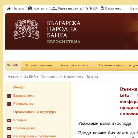
Начало
Контакти
Карта на сайта
RSS
Само текст
Бълг
За БНБ
Парична политика
Банкноти и монети
Платежна инфраструктура
Начало
За БНБ
Пресцентър
Изявления
По дата
Мандат
Въвежда
БНБ, п
Евросистема
конфер
Ръководство
предиз
Организационна структура
еврозон
История
Уважаеми дами и господа,
Правна рамка
Преди всичко бих искал да 
Изследвания и публикации