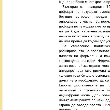
сценарий беше многократно п
България за последните 1
дефицит по текущата сметк
брутния вътрешен продукт
едноцифрено число. За посл
дефицит по текущата сметка пр
ли да бъде наречена устойч
нашата икономика е преодоля
да има пречка да бъдем допусн
За съжаление политиче
разширяването на еврозоната
липсата на формални и изче
конюнктурни фактори. Форма
всяка европейска страна мога
интерпретират като рискови з
условия това би дало основани
целта не е необходимо да се
Европа. Достатъчно е да по
икономики и хроничните и
двуцифрени числа. Дори обач
най-коментираните по неин ад
страна да въведе еврото - ил
достатъчно.