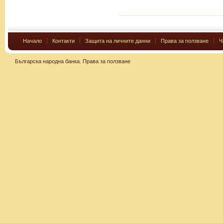
Начало
Контакти
Защита на личните данни
Права за ползване
Ч
Българска народна банка.
Права за ползване