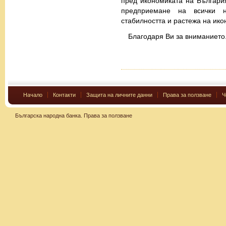
пред икономиката на Българи
предприемане на всички 
стабилността и растежа на ико
Благодаря Ви за вниманието
Начало
Контакти
Защита на личните данни
Права за ползване
Ч
Българска народна банка.
Права за ползване