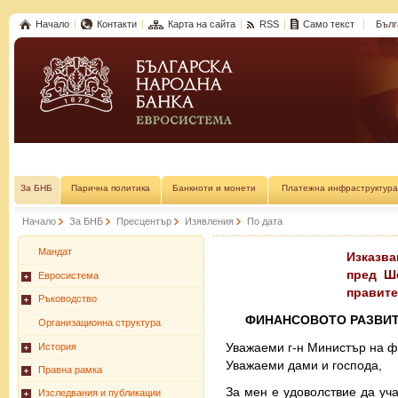
Начало
Контакти
Карта на сайта
RSS
Само текст
Бълг
За БНБ
Парична политика
Банкноти и монети
Платежна инфраструктура
Начало
За БНБ
Пресцентър
Изявления
По дата
Мандат
Изказва
пред Ше
Евросистема
правите
Ръководство
ФИНАНСОВОТО РАЗВИТ
Организационна структура
Уважаеми г-н Министър на ф
История
Уважаеми дами и господа,
Правна рамка
За мен е удоволствие да уч
Изследвания и публикации