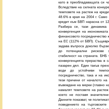
като в преобладаващата си ча
Вследствие на силната конкур
темповете на растеж на кредит
48.6% в края на 2004 г. Само
кредит към БВП нарасна от 12.
Разбира се, тази динамика
конвергенция на икономиката 
финансовото посредничество к
на ЕС (112% от БВП). Същевр
задава въпроса доколко бързи
до потенциални рискове з
стабилност на страната. БНБ
конвергенцията прераства в 
пазарен дял. Един такъв прехо
води до устойчиви темп
посредничество, така и на ик
тези причини от началото на
въвеждане на мерки (главно на
намалят темповете на растеж
което не поставя значителни
Данните показват, че политика
поведението на търговските