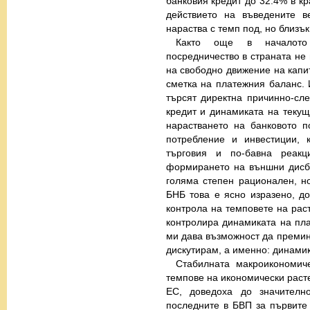
банковия кредит до 32.4% в кр
действието на въведените в
нараства с темп под, но близък
Както още в началото 
посредничество в страната не
на свободно движение на капи
сметка на платежния баланс. 
търсят директна причинно-сл
кредит и динамиката на текуща
нарастването на банковото п
потребление и инвестиции, 
търговия и по-бавна реак
формирането на външни дисб
голяма степен рационален, но
БНБ това е ясно изразено, до
контрола на темповете на рас
контролира динамиката на пла
ми дава възможност да премин
дискутирам, а именно: динамик
Стабилната макроикономиче
темпове на икономически расте
ЕС, доведоха до значителн
последните в БВП за първите 