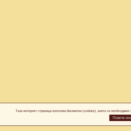
Тази интернет страница използва бисквитки (cookies), които са необходим
Повече ин