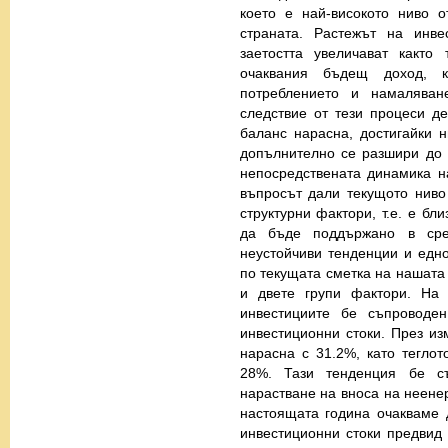
което е най-високото ниво 
страната. Растежът на инве
заетостта увеличават както
очаквания бъдещ доход, 
потреблението и намаляван
следствие от тези процеси д
баланс нарасна, достигайки 
допълнително се разшири до 1
непосредствената динамика н
въпросът дали текущото нив
структурни фактори, т.е. е бл
да бъде поддържано в сре
неустойчиви тенденции и едн
по текущата сметка на нашата 
и двете групи фактори. На
инвестициите бе съпроводе
инвестиционни стоки. През изм
нарасна с 31.2%, като теглот
28%. Тази тенденция бе с
нарастване на вноса на неенер
настоящата година очакваме 
инвестиционни стоки предвид