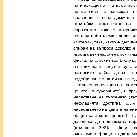
на инфлацията. На пръв погл
променлива не изглежда тол
сравнение с вече дискутиран
отчитайки стратегията на
еврозоната, това е макроик
поставя най-големи предизви
критерий, така, както е дефин
спирам на въпроса доколко е 
изисква целенасочена политика
фискалната политика. В случа
на фиксиран валутен курс и
резервите трябва да се тър
подобряването на бизнес среда
гъвкавост за реакция на проме
цените на суровините), и пр
нарастване на търсенето (въ
инфлацията достигна 6.5
нарастването на цените на ене
общия растеж на цените). В
доведоха до неочаквано нар
(принос от 2.6% в общия ра
очакваме инфлацията да нама