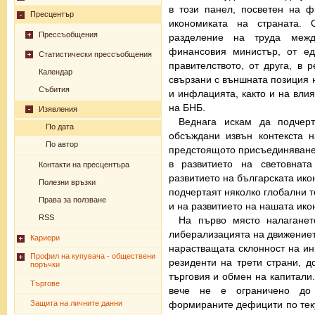
в този панел, посветен на ф
Пресцентър
икономиката на страната. 
Прессъобщения
разделение на труда межд
финансовия министър, от ед
Статистически прессъобщения
правителството, от друга, в 
Календар
свързани с външната позиция н
Събития
и инфлацията, както и на вли
на БНБ.
Изявления
Веднага искам да подчер
По дата
обсъждани извън контекста н
По автор
предстоящото присъединяване 
в развитието на световнат
Контакти на пресцентъра
развитието на българската ико
Полезни връзки
подчертаят няколко глобални т
Права за ползване
и на развитието на нашата ико
RSS
На първо място налаганет
либерализацията на движениет
Кариери
нарастващата склонност на ин
Профил на купувача - обществени
резиденти на трети страни, д
поръчки
търговия и обмен на капитали.
Търгове
вече не е ограничено до
Защита на личните данни
формираните дефицити по тек