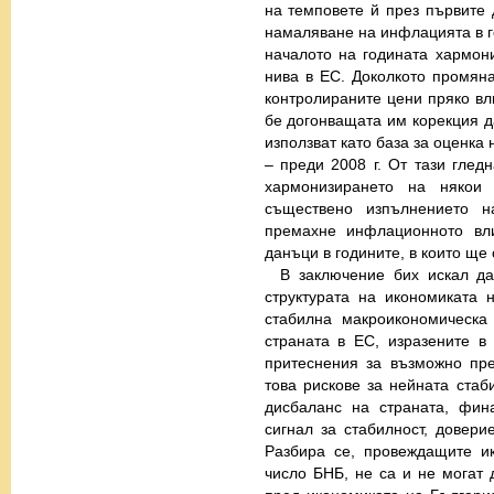
на темповете й през първите 
намаляване на инфлацията в г
началото на годината хармон
нива в ЕС. Доколкото промян
контролираните цени пряко вл
бе догонващата им корекция д
използват като база за оценка
– преди 2008 г. От тази глед
хармонизирането на някои
съществено изпълнението 
премахне инфлационното вли
данъци в годините, в които ще
В заключение бих искал да
структурата на икономиката 
стабилна макроикономическа
страната в ЕС, изразените 
притеснения за възможно пр
това рискове за нейната стаб
дисбаланс на страната, фин
сигнал за стабилност, довери
Разбира се, провеждащите ик
число БНБ, не са и не могат 