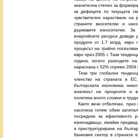
значителна степен за формира
за дефицита по текущата см
чувствително нарастване на 
страните вносителки и нас
държавите износителки. З
енергийните ресурси доведе д
продукти от 1.7 млрд. евро п
процесът на трайно поскъпван
евро през 2005 г. Тази тенден
година, когато разходите н
нараснаха с 52% спрямо 2004 г
Тези три глобални тенденц
членство на страната в ЕС,
българската икономика нико
анализът на процесите и в
политика много сложни и трудн
Както вече отбелязах, през
насочиха голям обем капитал
посредник за ефективното р
изненадващо, имайки предвид
и преструктуриране на бълга
банковия сектор в страната е