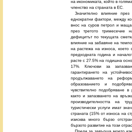
на икономиката, който в голям
членство на страната в ЕС.
Значително влияние през
еднократни фактори, между ко
внос на суров петрол и маща
през третото тримесечие н
дефицитът по текущата смет
влияние на забавяне на темпо
на растежа на износа, което
предходната година и началот
расте с 27.5% на годишна осно
17%. Ключови за запазва
гарантирането на устойчив
продължаването на рефор
образованието и подобряв
чувствително подобряване в 
както и запазването на връз
производителността на тр
туристически услуги имат зна
страната (15% от износа на стр
изисква много бързо отстра
бързото развитие на този отра
Преди за завърша моето изк