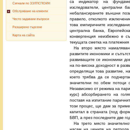
са индикатор на фундаме
Сигнали по ЗЗЛПСПОИН
изследователи, централни б
Обслужване на клиенти
небалансираните външни пози
правило, отколкото изключени
Често задавани въпроси
това емпиричните изследвани
Разширено търсене
централна банка, Европейск
Карта на сайта
конвергенция неизбежно е с
текущата сметка на платежния
На второ място намаляван
развитите икономики и съпътс
развиващите се икономики дов
на по-висока доходност в раз
определящи това развитие, на
което трябва да се подчерта
значителни по обем потоци 
Независимо от режима на пари
курс) абсорбирането на гол
поставя на изпитание парични
този процес, ще дам за пример
капитал в страната (под форм
БВП, а през последните две го
На трето място значително
насам на цените на петрола