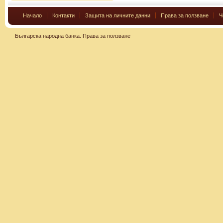
Начало
Контакти
Защита на личните данни
Права за ползване
Ч
Българска народна банка.
Права за ползване