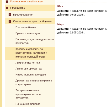
Изследвания и публикации
Юни
Пресцентър
Депозити и кредити по количествени к
Прессъобщения
дейности, 09.08.2016 г.
Статистически прессъобщения
Март
Платежен баланс
Депозити и кредити по количествени к
дейности, 12.05.2016 г.
Брутен външен дълг
Парични, кредитни и депозитни
показатели
Кредити и депозити по
количествени категории и
икономически дейности
Лихвена статистика
Лизингови дружества
Инвестиционни фондове
Дружества, специализирани в
кредитиране
Застрахователни и
презастрахователни
дружества
Пенсионни фондове