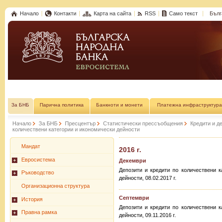
Начало
Контакти
Карта на сайта
RSS
Само текст
Бълг
За БНБ
Парична политика
Банкноти и монети
Платежна инфраструктура
Начало
За БНБ
Пресцентър
Статистически прессъобщения
Кредити и д
количествени категории и икономически дейности
Мандат
2016 г.
Евросистема
Декември
Депозити и кредити по количествени к
Ръководство
дейности, 08.02.2017 г.
Организационна структура
Септември
История
Депозити и кредити по количествени к
Правна рамка
дейности, 09.11.2016 г.