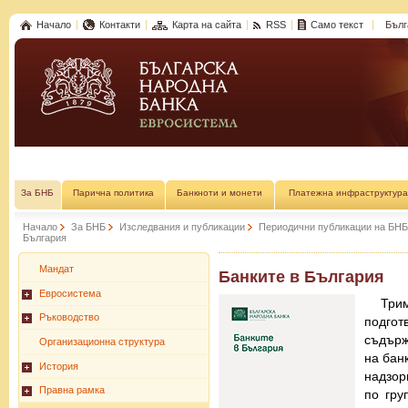
Начало
Контакти
Карта на сайта
RSS
Само текст
Бълг
За БНБ
Парична политика
Банкноти и монети
Платежна инфраструктура
Начало
За БНБ
Изследвания и публикации
Периодични публикации на БНБ
България
Мандат
Банките в България
Евросистема
Трим
Ръководство
подгот
съдърж
Организационна структура
на бан
История
надзор
Правна рамка
по гру