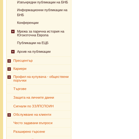
Извънредни публикации на БНБ
Информационни публикации на
БНБ
Конференции
Мрежа за парична история на
Югоизточна Европа
Публикации на ЕЦБ
Архив на публикации
Пресцентър
Кариери
Профил на купувача - обществени
поръчки
Търгове
Защита на личните данни
Сигнали по ЗЗЛПСПОИН
Обслужване на клиенти
Често задавани въпроси
Разширено търсене