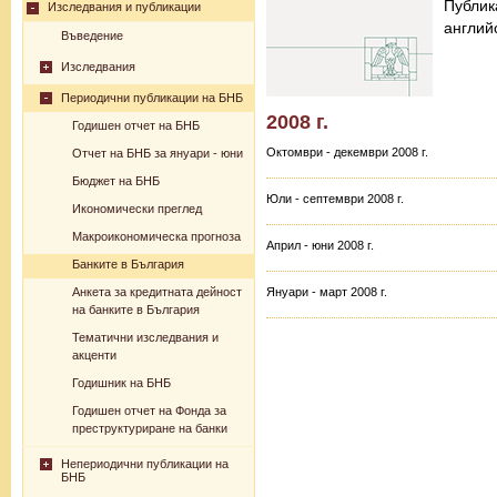
Публик
Изследвания и публикации
английс
Въведение
Изследвания
Периодични публикации на БНБ
2008 г.
Годишен отчет на БНБ
Октомври - декември 2008 г.
Отчет на БНБ за януари - юни
Бюджет на БНБ
Юли - септември 2008 г.
Икономически преглед
Макроикономическа прогноза
Април - юни 2008 г.
Банките в България
Анкета за кредитната дейност
Януари - март 2008 г.
на банките в България
Тематични изследвания и
акценти
Годишник на БНБ
Годишен отчет на Фонда за
преструктуриране на банки
Непериодични публикации на
БНБ