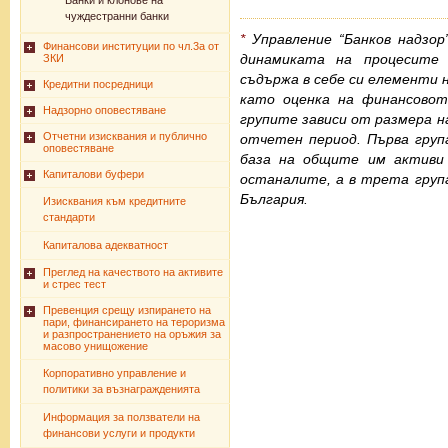
Банки и клонове на
чуждестранни банки
*
Управление “Банков надзор
Финансови институции по чл.3а от
динамиката на процесите 
ЗКИ
съдържа в себе си елементи 
Кредитни посредници
като оценка на финансово
Надзорно оповестяване
групите зависи от размера на
Отчетни изисквания и публично
отчетен период. Първа груп
оповестяване
база на общите им активи
Капиталови буфери
останалите, а в трета груп
България.
Изисквания към кредитните
стандарти
Капиталова адекватност
Преглед на качеството на активите
и стрес тест
Превенция срещу изпирането на
пари, финансирането на тероризма
и разпространението на оръжия за
масово унищожение
Корпоративно управление и
политики за възнагражденията
Информация за ползватели на
финансови услуги и продукти