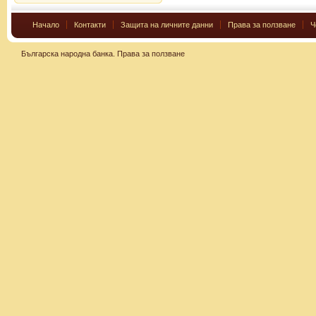
Начало
Контакти
Защита на личните данни
Права за ползване
Ч
Българска народна банка.
Права за ползване