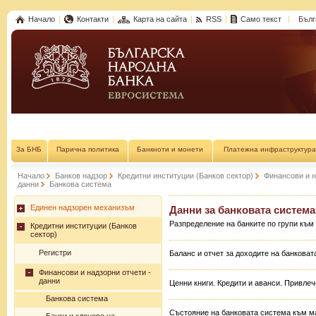
Начало
Контакти
Карта на сайта
RSS
Само текст
Бълг
За БНБ
Парична политика
Банкноти и монети
Платежна инфраструктура
Начало
Банков надзор
Кредитни институции (Банков сектор)
Финансови и н
данни
Банкова система
Единен надзорен механизъм
Данни за банковата система 
Разпределение на банките по групи към 
Кредитни институции (Банков
сектор)
Регистри
Баланс и отчет за доходите на банковат
Финансови и надзорни отчети -
данни
Ценни книги. Кредити и аванси. Привле
Банкова система
Състояние на банковата система към ма