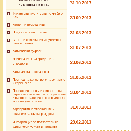
Банки и клонове на
31.10.2013
чуждестранни банки
Финансови институции по чл.3а от
ЗКИ
30.09.2013
Кредитни посредници
31.08.2013
Надзорно оповестяване
Отчетни изисквания и публично
оповестяване
31.07.2013
Капиталови буфери
Изисквания към кредитните
30.06.2013
стандарти
Капиталова адекватност
31.05.2013
Преглед на качеството на активите
и стрес тест
Превенция срещу изпирането на
30.04.2013
пари, финансирането на тероризма
и разпространението на оръжия за
масово унищожение
31.03.2013
Корпоративно управление и
политики за възнагражденията
28.02.2013
Информация за ползватели на
финансови услуги и продукти