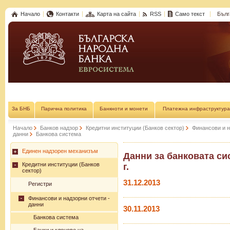
Начало
Контакти
Карта на сайта
RSS
Само текст
Бълг
За БНБ
Парична политика
Банкноти и монети
Платежна инфраструктура
Начало
Банков надзор
Кредитни институции (Банков сектор)
Финансови и н
данни
Банкова система
Единен надзорен механизъм
Данни за банковата сис
Кредитни институции (Банков
г.
сектор)
31.12.2013
Регистри
Финансови и надзорни отчети -
данни
30.11.2013
Банкова система