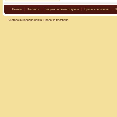
Начало
Контакти
Защита на личните данни
Права за ползване
Ч
Българска народна банка.
Права за ползване