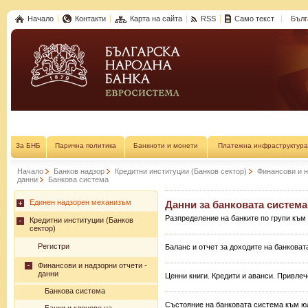
Начало
Контакти
Карта на сайта
RSS
Само текст
Бълг
За БНБ
Парична политика
Банкноти и монети
Платежна инфраструктура
Начало
Банков надзор
Кредитни институции (Банков сектор)
Финансови и н
данни
Банкова система
Единен надзорен механизъм
Данни за банковата система 
Разпределение на банките по групи към 
Кредитни институции (Банков
сектор)
Регистри
Баланс и отчет за доходите на банковат
Финансови и надзорни отчети -
данни
Ценни книги. Кредити и аванси. Привле
Банкова система
Състояние на банковата система към юл