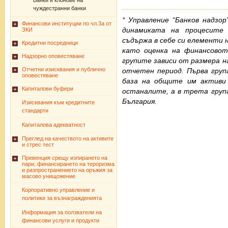
Банки и клонове на
чуждестранни банки
*
Управление “Банков надзор
Финансови институции по чл.3а от
динамиката на процесите 
ЗКИ
съдържа в себе си елементи 
Кредитни посредници
като оценка на финансово
Надзорно оповестяване
групите зависи от размера на
Отчетни изисквания и публично
отчетен период. Първа груп
оповестяване
база на общите им активи
Капиталови буфери
останалите, а в трета груп
България.
Изисквания към кредитните
стандарти
Капиталова адекватност
Преглед на качеството на активите
и стрес тест
Превенция срещу изпирането на
пари, финансирането на тероризма
и разпространението на оръжия за
масово унищожение
Корпоративно управление и
политики за възнагражденията
Информация за ползватели на
финансови услуги и продукти