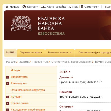
Начало
Контакти
Карта на сайта
RSS
Само текст
Бълг
За БНБ
Парична политика
Банкноти и монети
Платежна инфраструктура
Начало
За БНБ
Пресцентър
Статистически прессъобщения
Брутен външ
Мандат
2015 г.
Евросистема
Декември
Брутен външен дълг, 26.02.2016 г.
Ръководство
Организационна структура
Ноември
История
Брутен външен дълг, 27.01.2016 г.
Правна рамка
Октомври
Изследвания и публикации