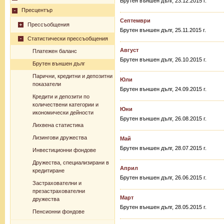
Брутен външен дълг, 23.12.2015 г.
Пресцентър
Септември
Прессъобщения
Брутен външен дълг, 25.11.2015 г.
Статистически прессъобщения
Август
Платежен баланс
Брутен външен дълг, 26.10.2015 г.
Брутен външен дълг
Парични, кредитни и депозитни
Юли
показатели
Брутен външен дълг, 24.09.2015 г.
Кредити и депозити по
количествени категории и
Юни
икономически дейности
Брутен външен дълг, 26.08.2015 г.
Лихвена статистика
Лизингови дружества
Май
Брутен външен дълг, 28.07.2015 г.
Инвестиционни фондове
Дружества, специализирани в
Април
кредитиране
Брутен външен дълг, 26.06.2015 г.
Застрахователни и
презастрахователни
Март
дружества
Брутен външен дълг, 28.05.2015 г.
Пенсионни фондове