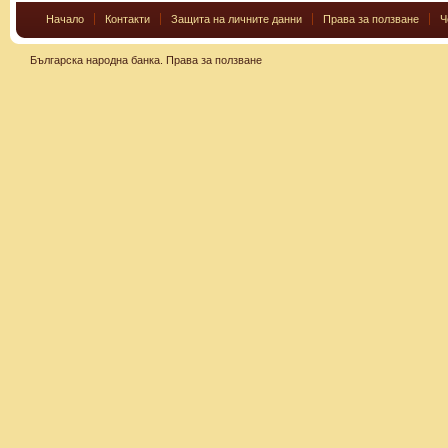
Начало
Контакти
Защита на личните данни
Права за ползване
Ч
Българска народна банка.
Права за ползване