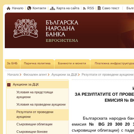
Начало
Контакти
Карта на сайта
RSS
Само текст
Бълг
За БНБ
Парична политика
Банкноти и монети
Платежна инфраструктура
Начало
Фискален агент
Аукциони за ДЦК
Резултати от проведени аукциони
Аукциони за ДЦК
Условия на предстоящи
ЗА РЕЗУЛТАТИТЕ ОТ ПРОВ
аукциони
ЕМИСИЯ № BG 2
Условия на проведени аукциони
Резултати от проведени
аукциони
Българската народна бан
емисия
№ BG 20 300 20 114
Съкровищни облигации
съкровищни облигации) с падеж
Съкровищни бонове