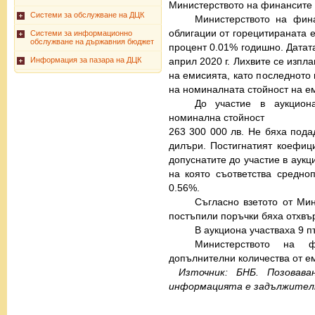
Министерството на финансите 
Системи за обслужване на ДЦК
Министерството на фин
облигации от горецитираната е
Системи за информационно
обслужване на държавния бюджет
процент 0.01% годишно. Датат
април 2020 г. Лихвите се изпл
Информация за пазара на ДЦК
на емисията, като последното
на номиналната стойност на е
До участие в аукцион
номинална стойност
263 300 000 лв. Не бяха пода
дилъри. Постигнатият коефиц
допуснатите до участие в аукц
на която съответства средно
0.56%.
Съгласно взетото от Ми
постъпили поръчки бяха отхвъ
В аукциона участваха 9 
Министерството на 
допълнителни количества от е
Източник: БНБ. Позовав
информацията е задължител