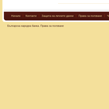
Начало
Контакти
Защита на личните данни
Права за ползване
Ч
Българска народна банка.
Права за ползване