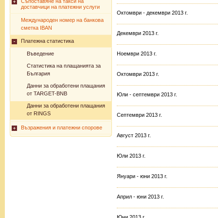
Съпоставяне на такси на
доставчици на платежни услуги
Октомври - декември 2013 г.
Международен номер на банкова
сметка IBAN
Декември 2013 г.
Платежна статистика
Въведение
Ноември 2013 г.
Статистика на плащанията за
България
Октомври 2013 г.
Данни за обработени плащания
от TARGET-BNB
Юли - септември 2013 г.
Данни за обработени плащания
от RINGS
Септември 2013 г.
Възражения и платежни спорове
Август 2013 г.
Юли 2013 г.
Януари - юни 2013 г.
Април - юни 2013 г.
Юни 2013 г.