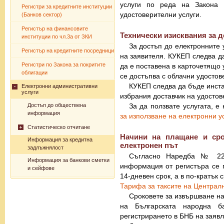
услуги по реда на Закона 
Регистри за кредитните институции
удостоверителни услуги.
(Банков сектор)
Регистър на финансовите
Технически изисквания за 
институции по чл.3а от ЗКИ
За достъп до електронните
Регистър на кредитните посредници
на заявителя. КУКЕП следва да
Регистри по Закона за покритите
да е поставена в карточетящо 
облигации
се достъпва с облачни удостов
КУКЕП следва да бъде инст
Електронни административни
услуги
избрания доставчик на удостов
Достъп до обществена
За да ползвате услугата, е
информация
за използване на електронни у
Статистическо отчитане
Начини на плащане и сро
Информация за кредитна
електронен път
задлъжнялост
Съгласно Наредба № 22 
Информация за банкови сметки
информация от регистъра се 
и сейфове
14-дневен срок, а в по-кратък 
Тарифа за таксите на Централ
Сроковете за извършване на
на Българската народна б
регистрирането в БНБ на заявл