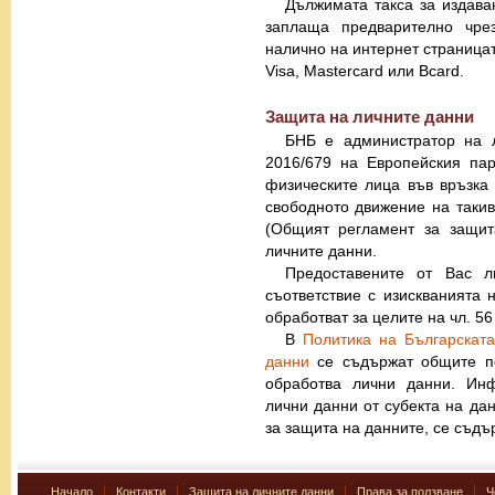
Дължимата такса за издава
заплаща предварително чре
налично на интернет страницат
Visa, Mastercard или Bcard.
Защита на личните данни
БНБ е администратор на л
2016/679 на Европейския па
физическите лица във връзка
свободното движение на такив
(Общият регламент за защит
личните данни.
Предоставените от Вас 
съответствие с изискванията 
обработват за целите на чл. 56
В
Политика на Българскат
данни
се съдържат общите по
обработва лични данни. Ин
лични данни от субекта на да
за защита на данните, се съд
Начало
Контакти
Защита на личните данни
Права за ползване
Ч