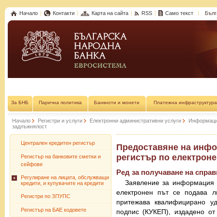
Начало
Контакти
Карта на сайта
RSS
Само текст
Бълг
За БНБ
Парична политика
Банкноти и монети
Платежна инфраструктура
Начало
Регистри и услуги
Електронни административни услуги
Информация
задлъжнялост
Централен кредитен регистър
Предоставяне на инфо
регистър по електроне
Регистър на банковите сметки и
сейфове
Ред за получаване на справ
Регулиране на лицата, обслужващи
Заявление за информация 
кредити, и купувачите на кредити
електронен път се подава л
Регистри по ЗПУПС
притежава квалифицирано уд
Регистър на БАЕ кодовете
подпис (КУКЕП), издадено от