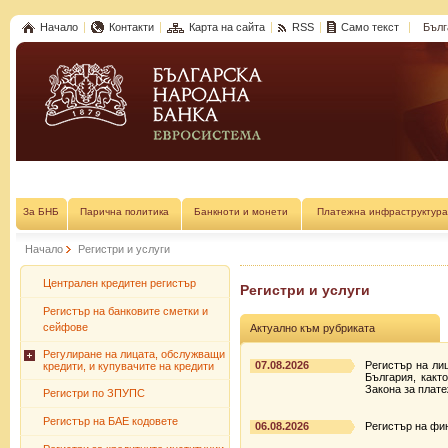
Начало
Контакти
Карта на сайта
RSS
Само текст
Бълг
За БНБ
Парична политика
Банкноти и монети
Платежна инфраструктура
Начало
Регистри и услуги
Централен кредитен регистър
Регистри и услуги
Регистър на банковите сметки и
сейфове
Актуално към рубриката
Регулиране на лицата, обслужващи
07.08.2026
Регистър на ли
кредити, и купувачите на кредити
България, какт
Закона за плате
Регистри по ЗПУПС
Регистър на БАЕ кодовете
06.08.2026
Регистър на фин