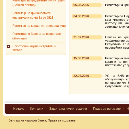
Регистри за кредитните институции
(Банков сектор)
05.08.2026
Регистър на кр
Регистър на финансовите
04.08.2026
Регистър по На
институции по чл.3а от ЗКИ
към членовете
институция, ка
Регистър на кредитните посредници
заемащи ключов
Регистри по Закона за покритите
31.07.2026
Списък на кре
облигации
уведомление за
Република Бъл
Електронни административни
европейски пас
услуги
15.06.2026
Регистър на ли
както и на тех
платежните услу
22.04.2026
УС на БНБ изд
обслужващо к
основание чл. 
купувачите на к
Начало
Контакти
Защита на личните данни
Права за ползване
Ч
Българска народна банка.
Права за ползване