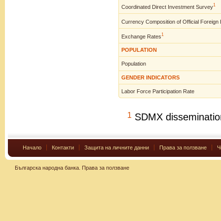
1
Coordinated Direct Investment Survey
Currency Composition of Official Foreig
1
Exchange Rates
POPULATION
Population
GENDER INDICATORS
Labor Force Participation Rate
1
SDMX dissemination i
Начало
Контакти
Защита на личните данни
Права за ползване
Ч
Българска народна банка.
Права за ползване