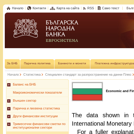
Начало
Контакти
Карта на сайта
RSS
Само текст
Бълг
За БНБ
Парична политика
Банкноти и монети
Платежна инфраструктура
Начало
Статистика
Специален стандарт за разпространение на данни Плюс
Баланс на БНБ
Economic and Fina
Макроикономически показатели
Външен сектор
Парична и лихвена статистика
The data shown in t
Други финансови институции
International Monetary
Тримесечни финансови сметки по
институционални сектори
For a fuller explana