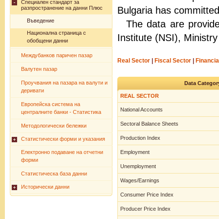
Специален стандарт за
разпространение на данни Плюс
Bulgaria has committed
Въведение
The data are provide
Национална страница с
Institute (NSI), Minist
обобщени данни
Междубанков паричен пазар
Real Sector
|
Fiscal Sector
|
Financia
Валутен пазар
Проучвания на пазара на валути и
Data Categor
деривати
REAL SECTOR
Европейска система на
National Accounts
централните банки - Статистика
Sectoral Balance Sheets
Методологически бележки
Production Index
Статистически форми и указания
Електронно подаване на отчетни
Employment
форми
Unemployment
Статистическа база данни
Wages/Earnings
Исторически данни
Consumer Price Index
Producer Price Index