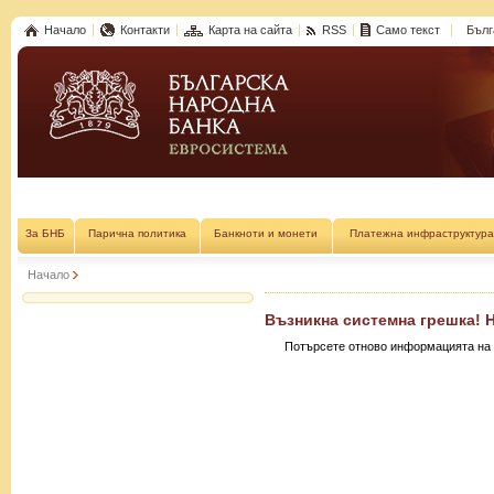
Начало
Контакти
Карта на сайта
RSS
Само текст
Бълг
За БНБ
Парична политика
Банкноти и монети
Платежна инфраструктура
Начало
Възникна системна грешка! 
Потърсете отново информацията на