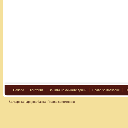
Начало
Контакти
Защита на личните данни
Права за ползване
Ч
Българска народна банка.
Права за ползване