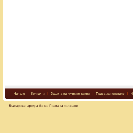
Начало
Контакти
Защита на личните данни
Права за ползване
Ч
Българска народна банка.
Права за ползване