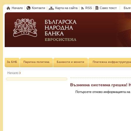
Начало
Контакти
Карта на сайта
RSS
Само текст
Бълг
За БНБ
Парична политика
Банкноти и монети
Платежна инфраструктура
Начало
Възникна системна грешка! 
Потърсете отново информацията на