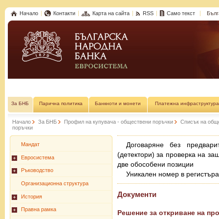
Начало
Контакти
Карта на сайта
RSS
Само текст
Бълг
За БНБ
Парична политика
Банкноти и монети
Платежна инфраструктура
Начало
За БНБ
Профил на купувача - обществени поръчки
Списък на общ
поръчки
Договаряне без предвари
Мандат
(детектори) за проверка на за
Евросистема
две обособени позиции
Ръководство
Уникален номер в регистър
Организационна структура
Документи
История
Правна рамка
Решение за откриване на пр