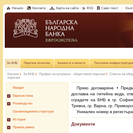
Начало
Контакти
Карта на сайта
RSS
Само текст
Бълг
За БНБ
Парична политика
Банкноти и монети
Платежна инфраструктура
Начало
За БНБ
Профил на купувача - обществени поръчки
Списък на общ
поръчки
Пряко договаряне • Пред
Мандат
доставка на питейна вода, от
Евросистема
сградите на БНБ в гр. София, 
Ръководство
Трявна, гр. Варна, гр. Приморс
Уникален номер в регистър
Организационна структура
История
Документи
Правна рамка