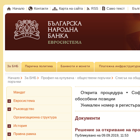
Начало
Контакти
Карта на сайта
RSS
Само текст
Бълг
За БНБ
Парична политика
Банкноти и монети
Платежна инфраструктура
Начало
За БНБ
Профил на купувача - обществени поръчки
Списък на общ
поръчки
Открита процедура • Со
Мандат
обособени позиции
Евросистема
Уникален номер в регистър
Ръководство
Организационна структура
Документи
История
Решение за откриване на пр
Правна рамка
Публикувано на 09.09.2019, 11:53