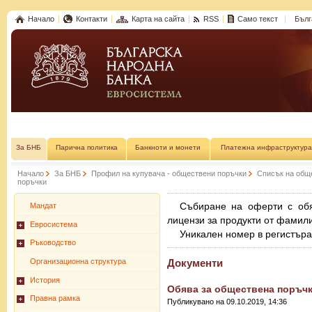
Начало
Контакти
Карта на сайта
RSS
Само текст
Бълг
За БНБ
Парична политика
Банкноти и монети
Платежна инфраструктура
Начало
За БНБ
Профил на купувача - обществени поръчки
Списък на общ
поръчки
Събиране на оферти с обя
Мандат
лицензи за продукти от фами
Евросистема
Уникален номер в регистър
Ръководство
Организационна структура
Документи
История
Обява за обществена поръчка п
Правна рамка
Публикувано на 09.10.2019, 14:36