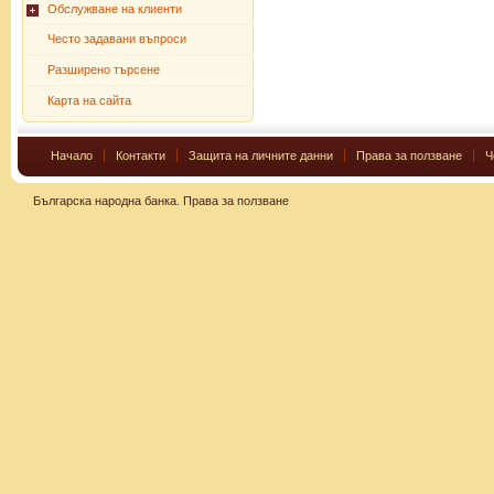
Обслужване на клиенти
Често задавани въпроси
Разширено търсене
Карта на сайта
Начало
Контакти
Защита на личните данни
Права за ползване
Ч
Българска народна банка.
Права за ползване