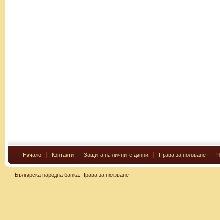
Начало
Контакти
Защита на личните данни
Права за ползване
Ч
Българска народна банка.
Права за ползване