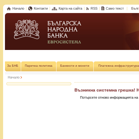
Начало
Контакти
Карта на сайта
RSS
Само текст
Бълг
За БНБ
Парична политика
Банкноти и монети
Платежна инфраструктура
Начало
Възникна системна грешка! 
Потърсете отново информацията на