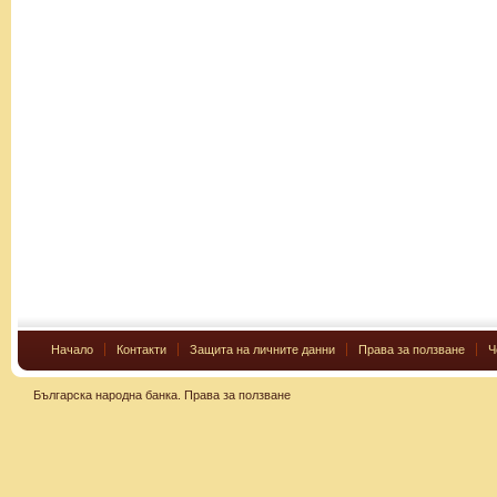
Начало
Контакти
Защита на личните данни
Права за ползване
Ч
Българска народна банка.
Права за ползване