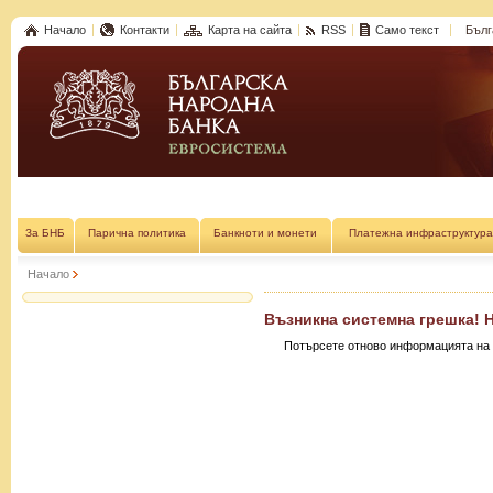
Начало
Контакти
Карта на сайта
RSS
Само текст
Бълг
За БНБ
Парична политика
Банкноти и монети
Платежна инфраструктура
Начало
Възникна системна грешка! 
Потърсете отново информацията на